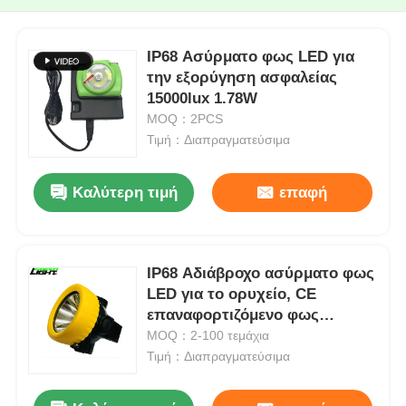
IP68 Ασύρματο φως LED για
την εξορύγηση ασφαλείας
15000lux 1.78W
MOQ：2PCS
Τιμή：Διαπραγματεύσιμα
Καλύτερη τιμή
επαφή
IP68 Αδιάβροχο ασύρματο φως
LED για το ορυχείο, CE
επαναφορτιζόμενο φως
ασφαλείας για τους
MOQ：2-100 τεμάχια
ανθρακωρύχους
Τιμή：Διαπραγματεύσιμα