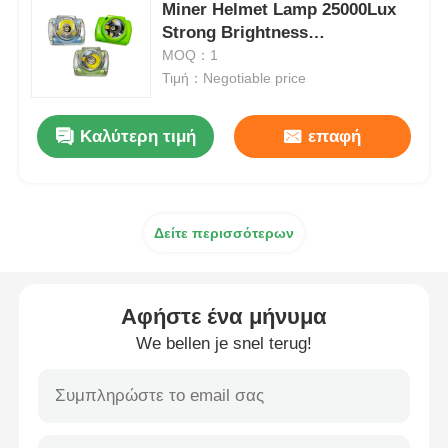
Miner Helmet Lamp 25000Lux
Strong Brightness
Επαναφορτιζόμενα λαμπτήρες καπάκις εξορυκτικών
Αναπληρωτέο φορητό
MOQ：1
λαμπτήρα εξόρυξης
Τιμή：Negotiable price
υπόγεια λαμπτήρα καλώδιο χωρίς καπάκι
Καλύτερη τιμή
επαφή
Φώτα εξόρυξης άνθρακα
Δείτε περισσότερων
Φώτα κεφαλής ανθρακωρύχων
Αεροπορικά φώτα
Αφήστε ένα μήνυμα
We bellen je snel terug!
Φωτοβολταϊκό ασφαλή από έκρηξη
Βιομηχανικό φως LED