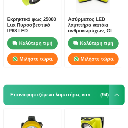
Εκρηκτικό φως 25000
Ασύρματος LED
Lux Πυροσβεστικό
λαμπτήρα καπάκι
IP68 LED
ανθρακωρύχων, GLC-
6S 18000lux 25000lux
ανθρακωρύχων
Καλύτερη τιμή
Καλύτερη τιμή
λάμπα ασφαλείας
Μιλήστε τώρα.
Μιλήστε τώρα.
(94)
Επαναφορτιζόμενα λαμπτήρες καπάκις εξορυκτικών εγκαταστάσεων