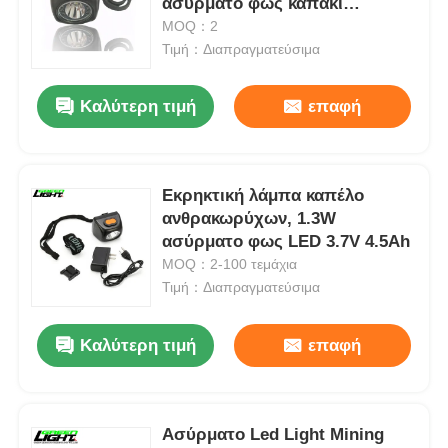
ασύρματο φως καπάκι
ορυχείων
MOQ：2
Τιμή：Διαπραγματεύσιμα
Σχετικά με εμάς
Καλύτερη τιμή
επαφή
Γύρος εργοστασίων
Ποιοτικός έλεγχος
Εκρηκτική λάμπα καπέλο
ανθρακωρύχων, 1.3W
ασύρματο φως LED 3.7V 4.5Ah
Νέα
MOQ：2-100 τεμάχια
Τιμή：Διαπραγματεύσιμα
Ζητήστε ένα απόσπασμα
Καλύτερη τιμή
επαφή
Φώτα ορυχείων LED
Ασύρματο Led Light Mining
Ασύρματο φωτιστικό καπάκι εξόρυξης