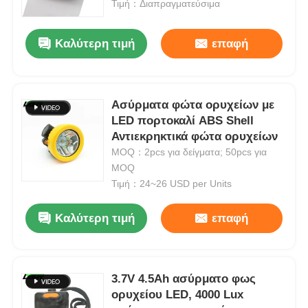
Τιμή：Διαπραγματεύσιμα
Καλύτερη τιμή
επαφή
Ασύρματα φώτα ορυχείων με
LED πορτοκαλί ABS Shell
Αντιεκρηκτικά φώτα ορυχείων
MOQ：2pcs για δείγματα; 50pcs για
MOQ
Τιμή：24~26 USD per Units
Αρχική Σελίδα
Καλύτερη τιμή
επαφή
Προϊόντα
3.7V 4.5Ah ασύρματο φως
ορυχείου LED, 4000 Lux
Εμφάνιση VR