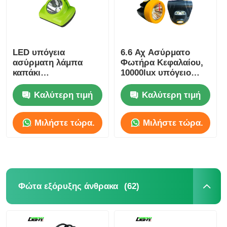
LED υπόγεια
6.6 Αχ Ασύρματο
ασύρματη λάμπα
Φωτήρα Κεφαλαίου,
καπάκι
10000lux υπόγειο
επαναφορτιζόμενο
λάμπα κράνος
για την εξόρυξη
ορυχείου
Καλύτερη τιμή
Καλύτερη τιμή
15000lux 6.8Ah IP68
Μιλήστε τώρα.
Μιλήστε τώρα.
(62)
Φώτα εξόρυξης άνθρακα