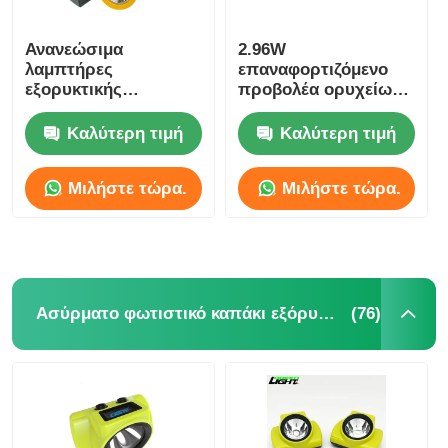
Ανανεώσιμα
2.96W
λαμπτήρες
επαναφορτιζόμενο
εξορυκτικής
προβολέα ορυχείων,
παραγωγής LED
25000lux υπόγειο
Ηλεκτρική μπαταρία
λαμπτήρα ορυχείων
Καλύτερη τιμή
Καλύτερη τιμή
ιόντων λιθίου KL5M
Ασύρματο φως
Μιλήστε τώρα.
Μιλήστε τώρα.
καπάκι
(76)
Ασύρματο φωτιστικό καπάκι εξόρυξης