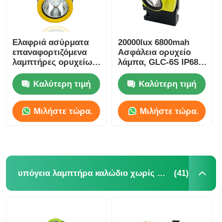
Ελαφριά ασύρματα
20000lux 6800mah
επαναφορτιζόμενα
Ασφάλεια ορυχείο
λαμπτήρες ορυχείων
λάμπα, GLC-6S IP68
5000lux 3.7V 2.6Ah
LED ορυχείο λάμπα
IP67
κράνος
Καλύτερη τιμή
Καλύτερη τιμή
Μιλήστε τώρα.
Μιλήστε τώρα.
(41)
υπόγεια λαμπτήρα καλώδιο χωρίς καπάκι