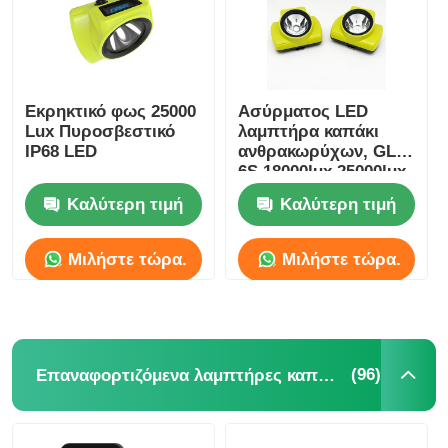
Εκρηκτικό φως 25000
Ασύρματος LED
Lux Πυροσβεστικό
λαμπτήρα καπάκι
IP68 LED
ανθρακωρύχων, GLC-
6S 18000lux 25000lux
ανθρακωρύχων
Καλύτερη τιμή
Καλύτερη τιμή
λάμπα ασφαλείας
Μιλήστε τώρα.
Μιλήστε τώρα.
(96)
Επαναφορτιζόμενα λαμπτήρες καπάκις εξορυκτικών εγκαταστάσεων