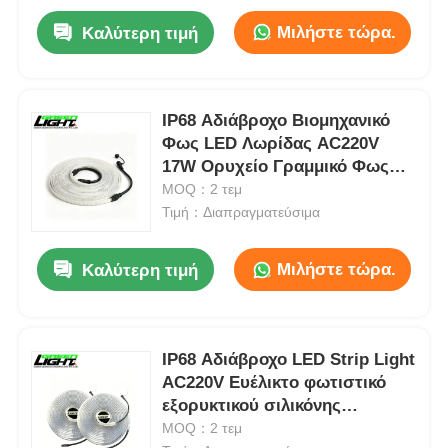
Μιλήστε τώρα.
Καλύτερη τιμή
IP68 Αδιάβροχο Βιομηχανικό
Φως LED Λωρίδας AC220V
17W Ορυχείο Γραμμικό Φως
για το υπόγειο φωτισμό
MOQ：2 τεμ
σήραγγας 0414 σειρά
Τιμή：Διαπραγματεύσιμα
Μιλήστε τώρα.
Καλύτερη τιμή
IP68 Αδιάβροχο LED Strip Light
AC220V Ευέλικτο φωτιστικό
εξορυκτικού σιλικόνης
SMD5050 15W/M υψηλής
MOQ：2 τεμ