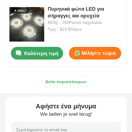
Πυρηνικά φώτα LED για
Σχάρα φορτιστή
σήραγγες και ορυχεία
MOQ：200Pieces negotiable
Τιμή：$23-$16pcs
Υπόγεια ορυχεία
Καυτά πωλώντας προϊόντα
Μιλήστε τώρα.
Καλύτερη τιμή
οδηγημένο προειδοποιώντας φως
Δείτε περισσότερων
Φορητή παροχή ηλεκτρικού ρεύματος ενεργειακής α
Αφήστε ένα μήνυμα
LED High Bay Light
We bellen je snel terug!