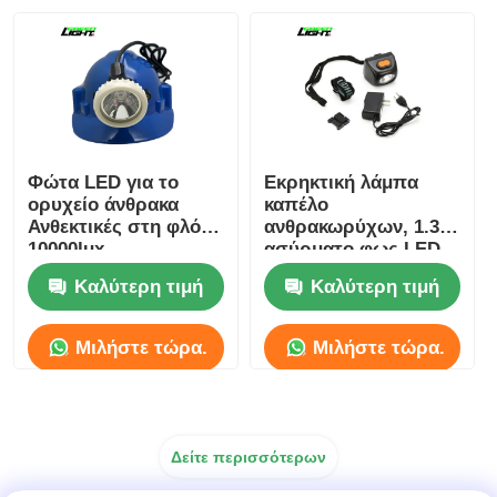
Φώτα LED για το
Εκρηκτική λάμπα
ορυχείο άνθρακα
καπέλο
Ανθεκτικές στη φλόγα
ανθρακωρύχων, 1.3W
10000lux
ασύρματο φως LED
επαναφορτιζόμενες
3.7V 4.5Ah
Καλύτερη τιμή
Καλύτερη τιμή
1200 κύκλους
Μιλήστε τώρα.
Μιλήστε τώρα.
Δείτε περισσότερων