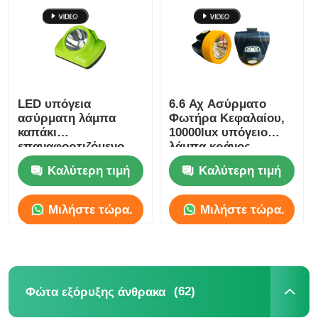
LED υπόγεια
6.6 Αχ Ασύρματο
ασύρματη λάμπα
Φωτήρα Κεφαλαίου,
καπάκι
10000lux υπόγειο
επαναφορτιζόμενο
λάμπα κράνος
για την εξόρυξη
ορυχείου
Καλύτερη τιμή
Καλύτερη τιμή
15000lux 6.8Ah IP68
Μιλήστε τώρα.
Μιλήστε τώρα.
(62)
Φώτα εξόρυξης άνθρακα