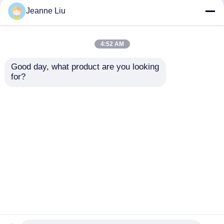
Jeanne Liu
Αρχική Σελίδα
Περίπου εμείς
επαφή
Sitemap
Privacy Policy
4:52 AM
Good day, what product are you looking 
Ποιότητα
Φώτα ορυχείων LED
Κίνα
for?
εργοστάσιο.Copyright © 2026 GREEN LIGHTING
TECHNOLOGY CO.,LTD. All Rights Reserved.