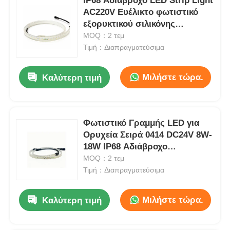
IP68 Αδιάβροχο LED Strip Light
AC220V Ευέλικτο φωτιστικό
εξορυκτικού σιλικόνης
Επαναφορτιζόμενα λαμπτήρες καπάκις εξορυκτικών
SMD5050 15W/M υψηλής
MOQ：2 τεμ
φωτεινότητας Βιομηχανικό
Τιμή：Διαπραγματεύσιμα
γραμμικό φωτισμό
υπόγεια λαμπτήρα καλώδιο χωρίς καπάκι
Μιλήστε τώρα.
Καλύτερη τιμή
Φώτα εξόρυξης άνθρακα
Φωτιστικό Γραμμής LED για
Φώτα κεφαλής ανθρακωρύχων
Ορυχεία Σειρά 0414 DC24V 8W-
18W IP68 Αδιάβροχο
Αεροπορικά φώτα
Βιομηχανικό Φωτιστικό
MOQ：2 τεμ
Λωρίδας Προαιρετικό RGB
Τιμή：Διαπραγματεύσιμα
Φωτοβολταϊκό ασφαλή από έκρηξη
Μιλήστε τώρα.
Καλύτερη τιμή
Βιομηχανικό φως LED