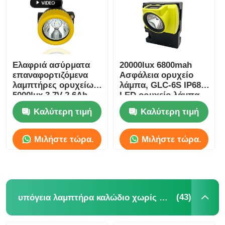
Ελαφριά ασύρματα
20000lux 6800mah
επαναφορτιζόμενα
Ασφάλεια ορυχείο
λαμπτήρες ορυχείων
λάμπα, GLC-6S IP68
5000lux 3.7V 2.6Ah
LED ορυχείο λάμπα
IP67
κράνος
Καλύτερη τιμή
Καλύτερη τιμή
Μιλήστε τώρα.
Μιλήστε τώρα.
(43)
υπόγεια λαμπτήρα καλώδιο χωρίς καπάκι