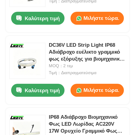
φωτεινότητας Βιομηχανικό
Τιμή：Διαπραγματεύσιμα
γραμμικό φωτισμό
Μιλήστε τώρα.
Καλύτερη τιμή
DC36V LED Strip Light IP68
Αδιάβροχο ευέλικτο γραμμικό
φως εξόρυξης για βιομηχανικό
φωτισμό σήραγγας
MOQ：2 τεμ
Τιμή：Διαπραγματεύσιμα
Μιλήστε τώρα.
Καλύτερη τιμή
IP68 Αδιάβροχο Βιομηχανικό
Φως LED Λωρίδας AC220V
17W Ορυχείο Γραμμικό Φως