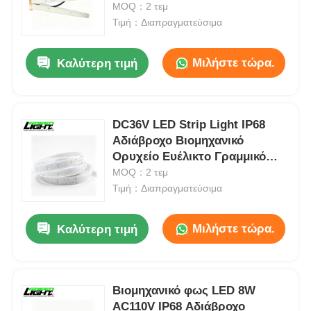
για το υπόγειο φωτισμό
MOQ：2 τεμ
σήραγγας 0414 σειρά
Τιμή：Διαπραγματεύσιμα
Μιλήστε τώρα.
Καλύτερη τιμή
DC36V LED Strip Light IP68
Αδιάβροχο Βιομηχανικό
Ορυχείο Ευέλικτο Γραμμικό
Φως Λευκό
MOQ：2 τεμ
Τιμή：Διαπραγματεύσιμα
Αρχική Σελίδα
Μιλήστε τώρα.
Καλύτερη τιμή
Προϊόντα
Βιομηχανικό φως LED 8W
AC110V IP68 Αδιάβροχο
Εμφάνιση VR