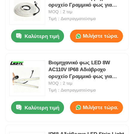
ορυχείο Γραμμικό φως για
υπόγειο φωτισμό σήραγγας
MOQ：2 τεμ
Σχετικά με εμάς
0414 σειρά
Τιμή：Διαπραγματεύσιμα
Μιλήστε τώρα.
Γύρος εργοστασίων
Καλύτερη τιμή
Ποιοτικός έλεγχος
Βιομηχανικό φως LED 8W
AC110V IP68 Αδιάβροχο
Νέα
ορυχείο Γραμμικό φως για
υπόγειο φωτισμό σήραγγας
MOQ：2 τεμ
0414 σειρά
Τιμή：Διαπραγματεύσιμα
Ζητήστε ένα απόσπασμα
Μιλήστε τώρα.
Καλύτερη τιμή
Φώτα ορυχείων LED
Ασύρματο φωτιστικό καπάκι εξόρυξης