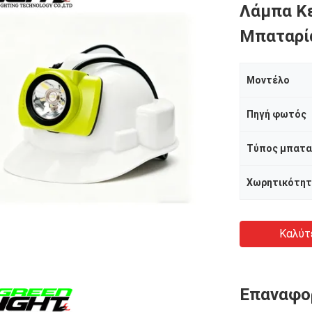
Λάμπα Κε
Μπαταρί
Μοντέλο
Πηγή φωτός
Τύπος μπατα
Καλύτ
Επαναφορ