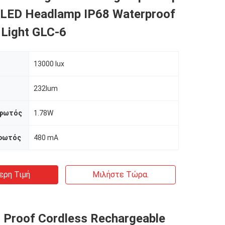
 LED Headlamp IP68 Waterproof
 Light GLC-6
13000 lux
232lum
 φωτός
1.78W
 φωτός
480 mA
ερη Τιμή
Μιλήστε Τώρα.
n Proof Cordless Rechargeable