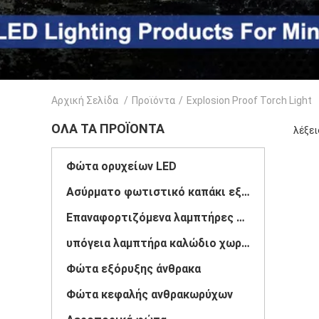
Αρχική Σελίδα
/
Προϊόντα
/
Explosion Proof Torch Light
ΌΛΑ ΤΑ ΠΡΟΪΌΝΤΑ
λέξει
Φώτα ορυχείων LED
Ασύρματο φωτιστικό καπάκι εξόρυξης
Επαναφορτιζόμενα λαμπτήρες καπάκις εξορυκτικών εγκαταστάσεων
υπόγεια λαμπτήρα καλώδιο χωρίς καπάκι
Φώτα εξόρυξης άνθρακα
Φώτα κεφαλής ανθρακωρύχων