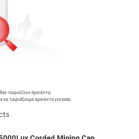
 δεν ταιριάζουν προϊόντα.
ε να ταιριάξουμε προϊόντα για εσάς.
cts
5000Lux Corded Mining Cap