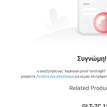
Συγνώμη!
η αναζήτησή σας "
explosion proof torch light
"
μπορείτε
Ζητήστε ένα απόσπασμα
για να μας επιτρέψετ
Related Produ
GLT-7C 1