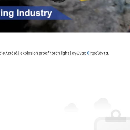
ς-κλειδιά [ explosion proof torch light ] αγώνας
0
προϊόντα.