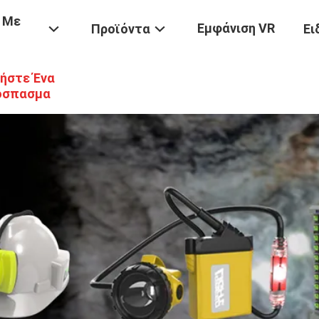
 Με
Εμφάνιση VR
Προϊόντα
Ει
ήστε Ένα
όσπασμα