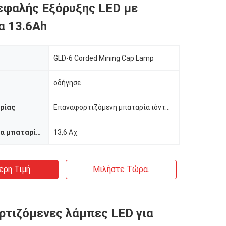
φαλής Εξόρυξης LED με
α 13.6Ah
GLD-6 Corded Mining Cap Lamp
οδήγησε
ρίας
Επαναφορτιζόμενη μπαταρία ιόντων λιθίου
Χωρητικότητα μπαταρίας
13,6 Αχ
ερη Τιμή
Μιλήστε Τώρα.
τιζόμενες λάμπες LED για