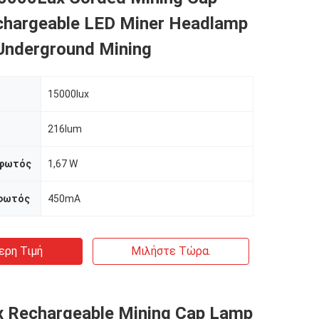
hargeable LED Miner Headlamp
 Underground Mining
15000lux
216lum
 φωτός
1,67 W
 φωτός
450mA
ερη Τιμή
Μιλήστε Τώρα.
 Rechargeable Mining Cap Lamp