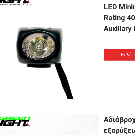
LED Mini
Rating 40
Auxiliary
Καλύτ
Αδιάβροχ
εξορύξε