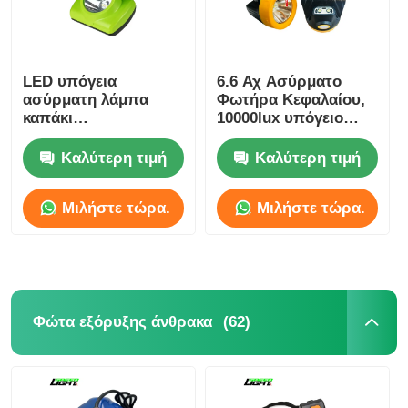
LED υπόγεια
6.6 Αχ Ασύρματο
ασύρματη λάμπα
Φωτήρα Κεφαλαίου,
καπάκι
10000lux υπόγειο
επαναφορτιζόμενο
λάμπα κράνος
για την εξόρυξη
ορυχείου
Καλύτερη τιμή
Καλύτερη τιμή
15000lux 6.8Ah IP68
Μιλήστε τώρα.
Μιλήστε τώρα.
(62)
Φώτα εξόρυξης άνθρακα