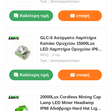
σκληρό φως GLC-6
Τιμή：Διαπραγματεύσιμα
Καλύτερη τιμή
επαφή
GLC-6 Ασύρματο Λαμπτήρα
Καπάκι Ορυχείου 15000Lux
LED Λαμπτήρα Ορυχείου IP68
Αδιάβροχη οθόνη OLED
MOQ：2 τεμ
επαναφορτιζόμενο σκληρό
Τιμή：Διαπραγματεύσιμα
φως
Καλύτερη τιμή
επαφή
Αρχική Σελίδα
Προϊόντα
20000Lux Cordless Mining Cap
Lamp LED Miner Headlamp
IP68 Αδιάβροχο Hard Hat Light
Εμφάνιση VR