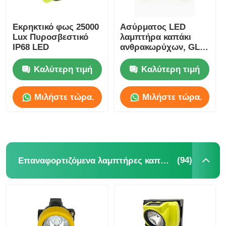
Εκρηκτικό φως 25000
Ασύρματος LED
Lux Πυροσβεστικό
λαμπτήρα καπάκι
IP68 LED
ανθρακωρύχων, GLC-
6S 18000lux 25000lux
ανθρακωρύχων
Καλύτερη τιμή
Καλύτερη τιμή
λάμπα ασφαλείας
Μιλήστε τώρα.
Μιλήστε τώρα.
(94)
Επαναφορτιζόμενα λαμπτήρες καπάκις εξορυκτικών εγκαταστάσεων