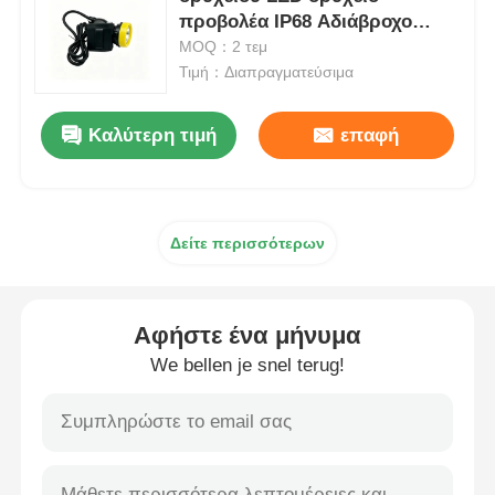
προβολέα IP68 Αδιάβροχο
επαναφορτιζόμενο σκληρό
MOQ：2 τεμ
Επαναφορτιζόμενα λαμπτήρες καπάκις εξορυκτικών
καπέλο Φως Φωτιστής Minera
Τιμή：Διαπραγματεύσιμα
υπόγεια λαμπτήρα καλώδιο χωρίς καπάκι
Καλύτερη τιμή
επαφή
Φώτα εξόρυξης άνθρακα
Δείτε περισσότερων
Φώτα κεφαλής ανθρακωρύχων
Αφήστε ένα μήνυμα
Αεροπορικά φώτα
We bellen je snel terug!
Φωτοβολταϊκό ασφαλή από έκρηξη
Βιομηχανικό φως LED