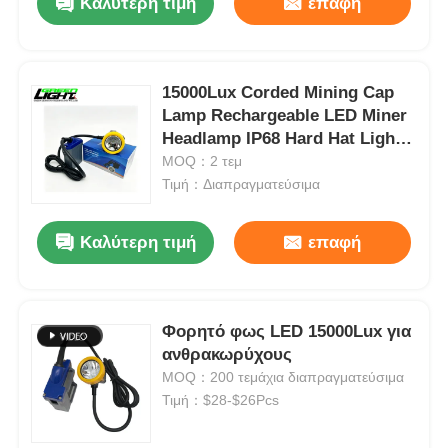
Καλύτερη τιμή
επαφή
15000Lux Corded Mining Cap
Lamp Rechargeable LED Miner
Headlamp IP68 Hard Hat Light
7800mAh
MOQ：2 τεμ
Τιμή：Διαπραγματεύσιμα
Καλύτερη τιμή
επαφή
Φορητό φως LED 15000Lux για
ανθρακωρύχους
MOQ：200 τεμάχια διαπραγματεύσιμα
Τιμή：$28-$26Pcs