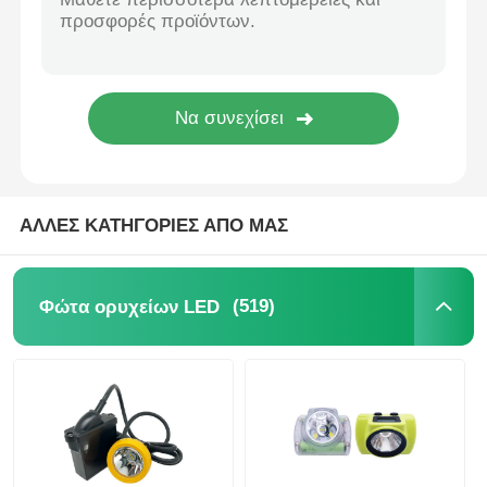
Σχάρα φορτιστή
Υπόγεια ορυχεία
Καυτά πωλώντας προϊόντα
ΑΛΛΕΣ ΚΑΤΗΓΟΡΙΕΣ ΑΠΟ ΜΑΣ
οδηγημένο προειδοποιώντας φως
(519)
Φώτα ορυχείων LED
Φορητή παροχή ηλεκτρικού ρεύματος ενεργειακής α
LED High Bay Light