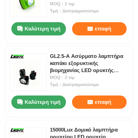
Linterna Minera Underground
MOQ：2 τεμ
Cap Lamp
Τιμή：Διαπραγματεύσιμα
Σχετικά με εμάς
Καλύτερη τιμή
επαφή
Γύρος εργοστασίων
GL2.5-A Ασύρματο λαμπτήρα
Ποιοτικός έλεγχος
καπάκι εξορυκτικής
βιομηχανίας LED ορυκτής
Νέα
προβολέας IP67 Αδιάβροχο
MOQ：2 τεμ
επαναφορτιζόμενο σκληρό
Τιμή：Διαπραγματεύσιμα
φως καπέλο
Ζητήστε ένα απόσπασμα
Καλύτερη τιμή
επαφή
Φώτα ορυχείων LED
15000Lux Δομικό λαμπτήρα
Ασύρματο φωτιστικό καπάκι εξόρυξης
ορυχείου LED ορυχείο