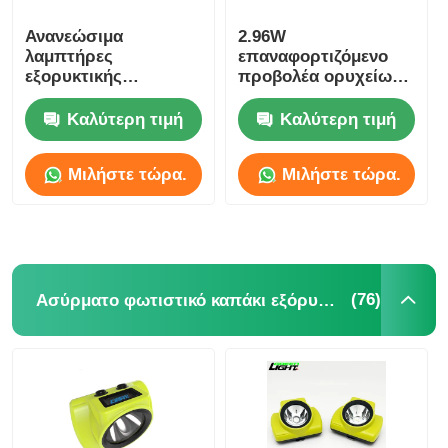
Ανανεώσιμα
2.96W
λαμπτήρες
επαναφορτιζόμενο
εξορυκτικής
προβολέα ορυχείων,
παραγωγής LED
25000lux υπόγειο
Ηλεκτρική μπαταρία
λαμπτήρα ορυχείων
Καλύτερη τιμή
Καλύτερη τιμή
ιόντων λιθίου KL5M
Ασύρματο φως
Μιλήστε τώρα.
Μιλήστε τώρα.
καπάκι
(76)
Ασύρματο φωτιστικό καπάκι εξόρυξης