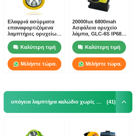
Ελαφριά ασύρματα
20000lux 6800mah
επαναφορτιζόμενα
Ασφάλεια ορυχείο
λαμπτήρες ορυχείων
λάμπα, GLC-6S IP68
5000lux 3.7V 2.6Ah
LED ορυχείο λάμπα
IP67
κράνος
Καλύτερη τιμή
Καλύτερη τιμή
Μιλήστε τώρα.
Μιλήστε τώρα.
(41)
υπόγεια λαμπτήρα καλώδιο χωρίς καπάκι