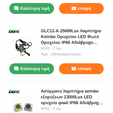
Καλύτερη τιμή
επαφή
GLC12-A 25000Lux Λαμπτήρα
Καπάκι Ορυχείου LED Φωτό
Ορυχείου IP68 Αδιάβροχο
επαναφορτιζόμενο Φως
MOQ：2 τεμ
σκληρού καπέλου
Τιμή：Διαπραγματεύσιμα
Καλύτερη τιμή
επαφή
Ασύρματο λαμπτήρα καπάκι
εξορύξεων 13000Lux LED
ορυχείο φακό IP68 Αδιάβροχη
οθόνη OLED επαναφορτιζόμενο
MOQ：2 τεμ