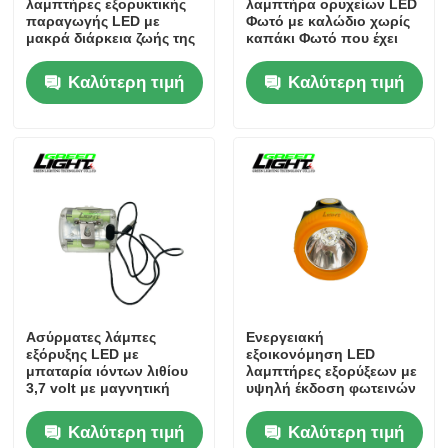
λαμπτήρες εξορυκτικής
λαμπτήρα ορυχείων LED
παραγωγής LED με
Φωτό με καλώδιο χωρίς
μακρά διάρκεια ζωής της
καπάκι Φωτό που έχει
Σχάρα φορτιστή
μπαταρίας και ανώτερη
σχεδιαστεί για να
ισχύς φωτισμού για τους
παρέχει ελεύθερο
Καλύτερη τιμή
Καλύτερη τιμή
επαγγελματίες του
φωτισμό σε
εξορυκτικού τομέα
περιορισμένους
Υπόγεια ορυχεία
υπόγειους χώρους
Καυτά πωλώντας προϊόντα
οδηγημένο προειδοποιώντας φως
Φορητή παροχή ηλεκτρικού ρεύματος ενεργειακής α
Ασύρματες λάμπες
Ενεργειακή
εξόρυξης LED με
εξοικονόμηση LED
LED High Bay Light
μπαταρία ιόντων λιθίου
λαμπτήρες εξορύξεων με
3,7 volt με μαγνητική
υψηλή έκδοση φωτεινών
φόρτιση oled οθόνη και
ινών και ανθεκτικό σε
αδιάβροχη βαθμολογία
κραδασμούς σχεδιασμό
Καλύτερη τιμή
Καλύτερη τιμή
ip68 για φωτισμό
Ιδανικό για σε σκληρές