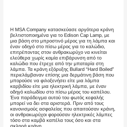
Σχετικά με εμάς
Η MSA Company κατασκεύασε αργότερα κράνη
Γύρος εργοστασίων
βελτιστοποιημένα για το Edison Cap Lamp, με
μια βάση στο μπροστινό μέρος για τη λάμπα και
έναν οδηγό στο πίσω μέρος για το καλώδιο,
επιτρέποντας στον ανθρακωρύχο να κινείται
Ποιοτικός έλεγχος
ελεύθερα χωρίς καμία επιβάρυνση από το
καλώδιο που έτρεχε από την μπαταρία στη
λάμπα. Τα κράνη εξόρυξης Bullard “Hard Boiled”
Νέα
περιελάμβαναν επίσης μια δερμάτινη βάση που
μπορούσε να φιλοξενήσει είτε μια λάμπα
καρβιδίου είτε μια ηλεκτρική λάμπα, με έναν
Ζητήστε ένα απόσπασμα
οδηγό καλωδίου στο πίσω μέρος του καπέλου.
Ένα παράδειγμα αυτού του φωτός κεφαλής
μπορεί να δει στα αριστερά. Πριν από τους
Φώτα ορυχείων LED
κανονισμούς ασφαλείας που απαιτούσαν κράνη,
οι ανθρακωρύχοι φορούσαν ηλεκτρικές λάμπες
τόσο στα καμβά καπέλα τους όσο και στα
Ασύρματο φωτιστικό καπάκι εξόρυξης
σκληρά κράνη.