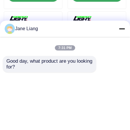
εξόρυξης
συνθήκες εξορύξεων
Jane Liang
7:31 PM
Good day, what product are you looking 
for?
Ανθεκτικοί λαμπτήρες
Μεταφορτωτές
ορυχείων LED
λαμπτήρες εξοπλισμένες
επαναφορτιζόμενος
με επαναφορτιζόμενες
λαμπτήρας ορυχείου
μπαταρίες και ανθεκτικό
άνθρακα 10000lux με
σε αντίκτυπο περίβλημα
προστασία από το νερό
για δύσκολες συνθήκες
Καλύτερη τιμή
Καλύτερη τιμή
IP67 για υπόγειο
εξόρυξης
φωτισμό
Αρχική Σελίδα
Περίπου εμείς
επαφή
Sitemap
Privacy Policy