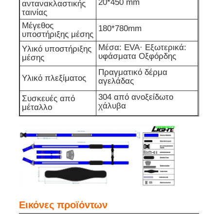
20*450 mm
αντανακλαστικής
ταινίας
Σχάρα φορτιστή
Μέγεθος
180*780mm
υποστήριξης μέσης
Μέσα: EVA· Εξωτερικά:
Υλικό υποστήριξης
Υπόγεια ορυχεία
υφάσματα Οξφόρδης
μέσης
Πραγματικό δέρμα
Υλικό πλεξίματος
αγελάδας
Καυτά πωλώντας προϊόντα
304 από ανοξείδωτο
Συσκευές από
χάλυβα
μέταλλο
οδηγημένο προειδοποιώντας φως
Φορητή παροχή ηλεκτρικού ρεύματος ενεργειακής α
LED High Bay Light
Εικόνες προϊόντων