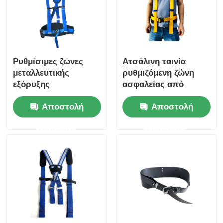
Ρυθμίσιμες ζώνες
Ατσάλινη ταινία
μεταλλευτικής
ρυθμιζόμενη ζώνη
εξόρυξης
ασφαλείας από
νάιλον για υπόγειους
Αποστολή
Αποστολή
ανθρακωρύχους και
συνδεδεμένα
ερώτησης
ερώτησης
εργαλεία
1245mm*53mm