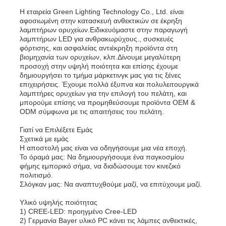
Η εταιρεία Green Lighting Technology Co., Ltd. είναι
αφοσιωμένη στην κατασκευή ανθεκτικών σε έκρηξη
λαμπτήρων ορυχείων.Ειδικευόμαστε στην παραγωγή
λαμπτήρων LED για ανθρακωρύχους., συσκευές
φόρτισης, και ασφαλείας αντιέκρηξη προϊόντα στη
βιομηχανία των ορυχείων, κλπ.Δίνουμε μεγαλύτερη
προσοχή στην υψηλή ποιότητα και επίσης έχουμε
δημιουργήσει το τμήμα μάρκετινγκ μας για τις ξένες
επιχειρήσεις. Έχουμε πολλά έξυπνα και πολυλειτουργικά
λαμπτήρες ορυχείων για την επιλογή του πελάτη, και
μπορούμε επίσης να προμηθεύσουμε προϊόντα OEM &
ODM σύμφωνα με τις απαιτήσεις του πελάτη.
Γιατί να Επιλέξετε Εμάς
Σχετικά με εμάς
Η αποστολή μας είναι να οδηγήσουμε μια νέα εποχή.
Το όραμά μας: Να δημιουργήσουμε ένα παγκοσμίου
φήμης εμπορικό σήμα, να διαδώσουμε τον κινεζικό
πολιτισμό.
Σλόγκαν μας: Να αναπτυχθούμε μαζί, να επιτύχουμε μαζί.
Υλικό υψηλής ποιότητας
1) CREE-LED: προηγμένο Cree-LED
2) Γερμανία Bayer υλικό PC κάνει τις λάμπες ανθεκτικές,