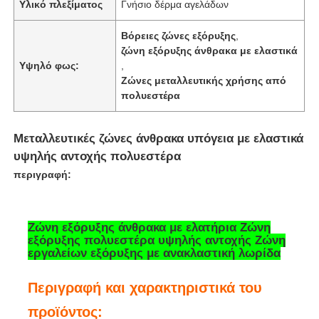
Υλικό πλεξίματος
Γνήσιο δέρμα αγελάδων
Βόρειες ζώνες εξόρυξης
,
ζώνη εξόρυξης άνθρακα με ελαστικά
Υψηλό φως:
,
Ζώνες μεταλλευτικής χρήσης από
πολυεστέρα
Μεταλλευτικές ζώνες άνθρακα υπόγεια με ελαστικά
υψηλής αντοχής πολυεστέρα
περιγραφή:
Αρχική Σελίδα
Ζώνη εξόρυξης άνθρακα με ελατήρια Ζώνη
εξόρυξης πολυεστέρα υψηλής αντοχής Ζώνη
εργαλείων εξόρυξης με ανακλαστική λωρίδα
Προϊόντα
Περιγραφή και χαρακτηριστικά του
προϊόντος:
Εμφάνιση VR