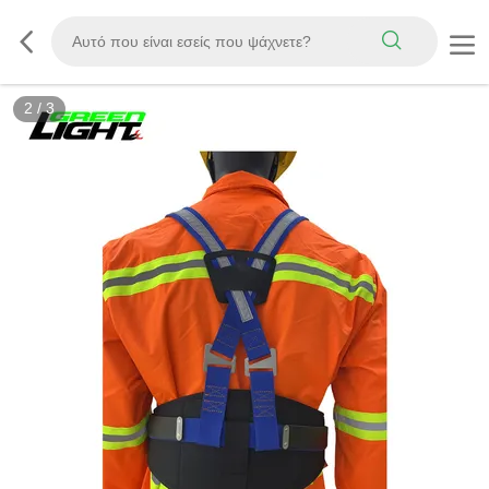
3
/
3