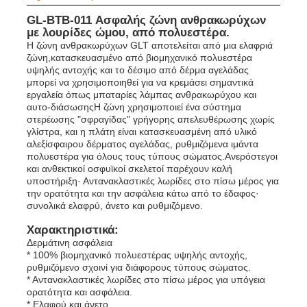
GL-BTB-011 Ασφαλής ζώνη ανθρακωρύχων
με λουρίδες ώμου, από πολυεστέρα.
Σχετικά με εμάς
Η ζώνη ανθρακωρύχων GLT αποτελείται από μια ελαφριά
ζώνη,κατασκευασμένο από βιομηχανικό πολυεστέρα
υψηλής αντοχής και το δέσιμο από δέρμα αγελάδας
μπορεί να χρησιμοποιηθεί για να κρεμάσει σημαντικά
Γύρος εργοστασίων
εργαλεία όπως μπαταρίες λάμπας ανθρακωρύχου και
αυτο-διάσωσηςΗ ζώνη χρησιμοποιεί ένα σύστημα
στερέωσης "σφραγίδας" γρήγορης απελευθέρωσης χωρίς
Ποιοτικός έλεγχος
γλίστρα, και η πλάτη είναι κατασκευασμένη από υλικό
αλεξίσφαιρου δέρματος αγελάδας, ρυθμιζόμενα ιμάντα
πολυεστέρα για όλους τους τύπους σώματος.Ανερόστεγοι
και ανθεκτικοί οσφυϊκοί σκελετοί παρέχουν καλή
Νέα
υποστήριξη· Αντανακλαστικές λωρίδες στο πίσω μέρος για
την ορατότητα και την ασφάλεια κάτω από το έδαφος·
συνολικά ελαφρύ, άνετο και ρυθμιζόμενο.
Ζητήστε ένα απόσπασμα
Χαρακτηριστικά:
Δερμάτινη ασφάλεια
* 100% βιομηχανικό πολυεστέρας υψηλής αντοχής,
Φώτα ορυχείων LED
ρυθμιζόμενο σχοινί για διάφορους τύπους σώματος.
* Αντανακλαστικές λωρίδες στο πίσω μέρος για υπόγεια
ορατότητα και ασφάλεια.
Ασύρματο φωτιστικό καπάκι εξόρυξης
* Ελαφρύ και άνετο.