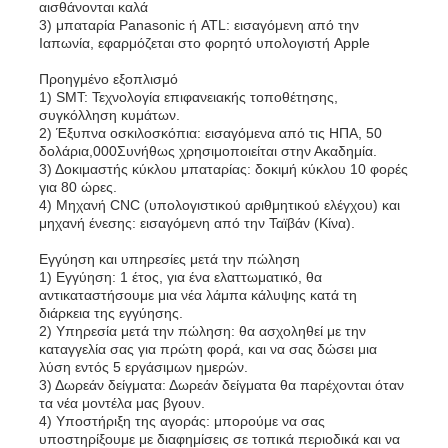
αισθάνονται καλά
3) μπαταρία Panasonic ή ATL: εισαγόμενη από την
Ιαπωνία, εφαρμόζεται στο φορητό υπολογιστή Apple
Προηγμένο εξοπλισμό
1) SMT: Τεχνολογία επιφανειακής τοποθέτησης,
συγκόλληση κυμάτων.
2) Έξυπνα οσκιλοσκόπια: εισαγόμενα από τις ΗΠΑ, 50
δολάρια,000Συνήθως χρησιμοποιείται στην Ακαδημία.
3) Δοκιμαστής κύκλου μπαταρίας: δοκιμή κύκλου 10 φορές
για 80 ώρες.
4) Μηχανή CNC (υπολογιστικού αριθμητικού ελέγχου) και
μηχανή ένεσης: εισαγόμενη από την Ταϊβάν (Κίνα).
Εγγύηση και υπηρεσίες μετά την πώληση
1) Εγγύηση: 1 έτος, για ένα ελαττωματικό, θα
αντικαταστήσουμε μια νέα λάμπα κάλυψης κατά τη
διάρκεια της εγγύησης.
2) Υπηρεσία μετά την πώληση: θα ασχοληθεί με την
καταγγελία σας για πρώτη φορά, και να σας δώσει μια
λύση εντός 5 εργάσιμων ημερών.
3) Δωρεάν δείγματα: Δωρεάν δείγματα θα παρέχονται όταν
τα νέα μοντέλα μας βγουν.
4) Υποστήριξη της αγοράς: μπορούμε να σας
υποστηρίξουμε με διαφημίσεις σε τοπικά περιοδικά και να