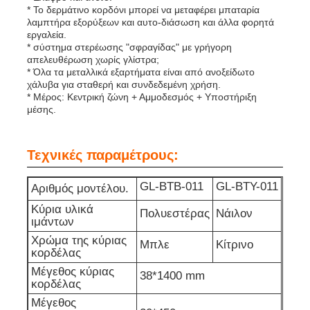
* Το δερμάτινο κορδόνι μπορεί να μεταφέρει μπαταρία
λαμπτήρα εξορύξεων και αυτο-διάσωση και άλλα φορητά
εργαλεία.
Επαναφορτιζόμενα λαμπτήρες καπάκις εξορυκτικών
* σύστημα στερέωσης "σφραγίδας" με γρήγορη
απελευθέρωση χωρίς γλίστρα;
* Όλα τα μεταλλικά εξαρτήματα είναι από ανοξείδωτο
υπόγεια λαμπτήρα καλώδιο χωρίς καπάκι
χάλυβα για σταθερή και συνδεδεμένη χρήση.
* Μέρος: Κεντρική ζώνη + Αμμοδεσμός + Υποστήριξη
μέσης.
Φώτα εξόρυξης άνθρακα
Τεχνικές παραμέτρους:
Φώτα κεφαλής ανθρακωρύχων
GL-BTB-011
GL-BTY-011
Αριθμός μοντέλου.
Κύρια υλικά
Αεροπορικά φώτα
Πολυεστέρας
Νάιλον
ιμάντων
Χρώμα της κύριας
Μπλε
Κίτρινο
κορδέλας
Φωτοβολταϊκό ασφαλή από έκρηξη
Μέγεθος κύριας
38*1400 mm
κορδέλας
Βιομηχανικό φως LED
Μέγεθος