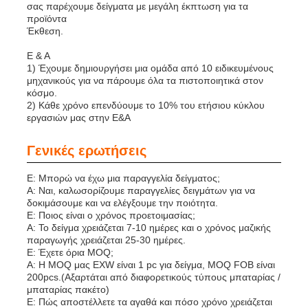
σας παρέχουμε δείγματα με μεγάλη έκπτωση για τα
προϊόντα
Έκθεση.
Ε & Α
1) Έχουμε δημιουργήσει μια ομάδα από 10 ειδικευμένους
μηχανικούς για να πάρουμε όλα τα πιστοποιητικά στον
κόσμο.
2) Κάθε χρόνο επενδύουμε το 10% του ετήσιου κύκλου
εργασιών μας στην Ε&Α
Γενικές ερωτήσεις
Ε: Μπορώ να έχω μια παραγγελία δείγματος;
Α: Ναι, καλωσορίζουμε παραγγελίες δειγμάτων για να
δοκιμάσουμε και να ελέγξουμε την ποιότητα.
Ε: Ποιος είναι ο χρόνος προετοιμασίας;
Α: Το δείγμα χρειάζεται 7-10 ημέρες και ο χρόνος μαζικής
παραγωγής χρειάζεται 25-30 ημέρες.
Ε: Έχετε όρια MOQ;
Α: Η MOQ μας EXW είναι 1 pc για δείγμα, MOQ FOB είναι
200pcs.(Αξαρτάται από διαφορετικούς τύπους μπαταρίας /
μπαταρίας πακέτο)
Ε: Πώς αποστέλλετε τα αγαθά και πόσο χρόνο χρειάζεται