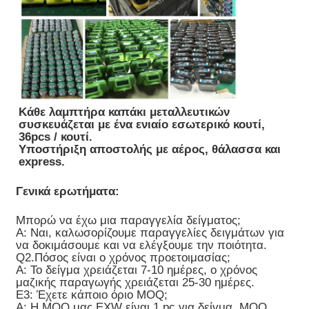
Κάθε λαμπτήρα καπάκι μεταλλευτικών
συσκευάζεται με ένα ενιαίο εσωτερικό κουτί,
36pcs / κουτί.
Υποστήριξη αποστολής με αέρος, θάλασσα και
express.
Γενικά ερωτήματα:
Μπορώ να έχω μια παραγγελία δείγματος;
Α: Ναι, καλωσορίζουμε παραγγελίες δειγμάτων για
να δοκιμάσουμε και να ελέγξουμε την ποιότητα.
Q2.Πόσος είναι ο χρόνος προετοιμασίας;
Α: Το δείγμα χρειάζεται 7-10 ημέρες, ο χρόνος
μαζικής παραγωγής χρειάζεται 25-30 ημέρες.
Ε3: Έχετε κάποιο όριο MOQ;
Α: Η MOQ μας EXW είναι 1 pc για δείγμα, MOQ