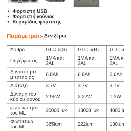
Φορτιστή USB
Φορτιστή κούνιας
Κεραμίδας φόρτισης
Παράμετροι:
- Δεν ξέρω.
Άρθρο
GLC-6(S)
GLC-6(B)
GLC-6 ((
1MA και
1MA και
1MA και
Πηγή φωτός
2AL
2AL
2AL
Δυνατότητα
6.8Ah
6.8Ah
2.6Ah
μπαταρίας
Διάταξη
3.7V
3.7V
3.7V
Δύναμη του
2.96W
2.22W
1.3W
κύριου φανού
φωτεινότητα
20000 lux
13000 lux
4000 lux
του ML
Φωτιστικό
385lum
222lum
130lum
του ML