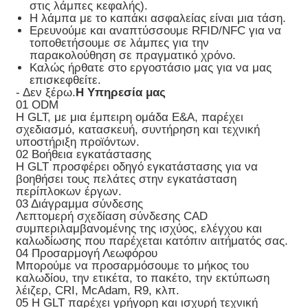
στις λάμπες κεφαλής).
Η λάμπα με το καπάκι ασφαλείας είναι μια τάση.
Ερευνούμε και αναπτύσσουμε RFID/NFC για να
τοποθετήσουμε σε λάμπες για την
παρακολούθηση σε πραγματικό χρόνο.
Καλώς ήρθατε στο εργοστάσιο μας για να μας
επισκεφθείτε.
- Δεν ξέρω.
Η Υπηρεσία μας
01 ODM
Η GLT, με μια έμπειρη ομάδα Ε&Α, παρέχει
σχεδιασμό, κατασκευή, συντήρηση και τεχνική
υποστήριξη προϊόντων.
02 Βοήθεια εγκατάστασης
Η GLT προσφέρει οδηγό εγκατάστασης για να
βοηθήσει τους πελάτες στην εγκατάσταση
περίπλοκων έργων.
03 Διάγραμμα σύνδεσης
Λεπτομερή σχεδίαση σύνδεσης CAD
συμπεριλαμβανομένης της ισχύος, ελέγχου και
καλωδίωσης που παρέχεται κατόπιν αιτήματός σας.
04 Προσαρμογή Λεωφόρου
Μπορούμε να προσαρμόσουμε το μήκος του
καλωδίου, την ετικέτα, το πακέτο, την εκτύπωση
λέιζερ, CRI, McAdam, R9, κλπ.
05 Η GLT παρέχει γρήγορη και ισχυρή τεχνική