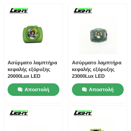
Ασύρματο λαμπτήρα
Ασύρματο λαμπτήρα
κεφαλής εξόρυξης
κεφαλής εξόρυξης
20000Lux LED
23000Lux LED
λαμπτήρα εξόρυξης
ορυχείο προβολέας
Αποστολή
Αποστολή
IP68
IP68
επαναφορτιζόμενο
επαναφορτιζόμενο
ερώτησης
ερώτησης
φως ανθρακωρύχου
λαμπτήρα
με οθόνη OLED GLC-
ανθρακωρύχου με
6
μαγνητική φόρτιση
GLC-6M