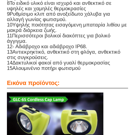
8Το ειδικό υλικό είναι ισχυρό και ανθεκτικό σε
υψηλές και χαμηλές θερμοκρασίες
9Ρυθμίσιμο κλιπ από ανοξείδωτο χάλυβα για
Επαναφορτιζόμενα λαμπτήρες καπάκις εξορυκτικών
αλλαγή γωνίας φωτισμού.
10Υψηλής ποιότητας εισαγόμενη μπαταρία λιθίου με
μακρά διάρκεια ζωής.
υπόγεια λαμπτήρα καλώδιο χωρίς καπάκι
11Περισσότεροι βολικοί διακόπτες για βολικό
άγγιγμα.
12- Αδιάβροχο και αδιάβροχο IP68.
13Αντιεκρηκτικό, ανθεκτικό στη φλόγα, ανθεκτικό
Φώτα εξόρυξης άνθρακα
στις συγκρούσεις.
14Δακτυλικοί φακοί από γυαλί θερμοκρασίας
15Αλουμινένιο ποτήρι φωτισμού
Φώτα κεφαλής ανθρακωρύχων
Εικόνα προϊόντος:
Αεροπορικά φώτα
Φωτοβολταϊκό ασφαλή από έκρηξη
Βιομηχανικό φως LED