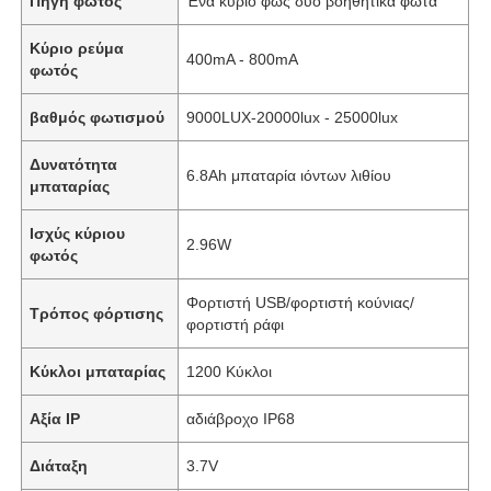
Πηγή φωτός
Ένα κύριο φως δύο βοηθητικά φώτα
Κύριο ρεύμα
400mA - 800mA
φωτός
βαθμός φωτισμού
9000LUX-20000lux - 25000lux
Δυνατότητα
6.8Ah μπαταρία ιόντων λιθίου
μπαταρίας
Ισχύς κύριου
2.96W
φωτός
Φορτιστή USB/φορτιστή κούνιας/
Τρόπος φόρτισης
φορτιστή ράφι
Κύκλοι μπαταρίας
1200 Κύκλοι
Αξία IP
αδιάβροχο IP68
Διάταξη
3.7V