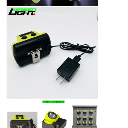
Σχάρα φορτιστή
Υπόγεια ορυχεία
Καυτά πωλώντας προϊόντα
οδηγημένο προειδοποιώντας φως
Φορητή παροχή ηλεκτρικού ρεύματος ενεργειακής α
LED High Bay Light