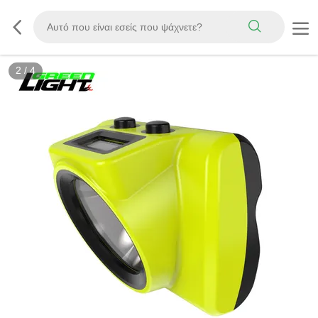
3
/
4