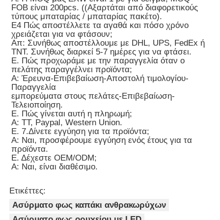
FOB είναι 200pcs. ((Αξαρτάται από διαφορετικούς
τύπους μπαταρίας / μπαταρίας πακέτο).
Ε4 Πώς αποστέλλετε τα αγαθά και πόσο χρόνο
χρειάζεται για να φτάσουν;
Απ: Συνήθως αποστέλλουμε με DHL, UPS, FedEx ή
TNT. Συνήθως διαρκεί 5-7 ημέρες για να φτάσει.
Ε. Πώς προχωράμε με την παραγγελία όταν ο
πελάτης παραγγέλνει προϊόντα;
Α: Έρευνα-Επιβεβαίωση-Αποστολή τιμολογίου-
Παραγγελία
εμπορεύματα στους πελάτες-Επιβεβαίωση-
Τελειοποίηση.
Ε. Πώς γίνεται αυτή η πληρωμή;
Α: TT, Paypal, Western Union.
Ε. 7.Δίνετε εγγύηση για τα προϊόντα;
Α: Ναι, προσφέρουμε εγγύηση ενός έτους για τα
προϊόντα.
Ε. Δέχεστε OEM/ODM;
Α: Ναι, είναι διαθέσιμο.
Ετικέττες:
Ασύρματο φως καπάκι ανθρακωρύχων
Ασύρματο φως ορυχείου με LED