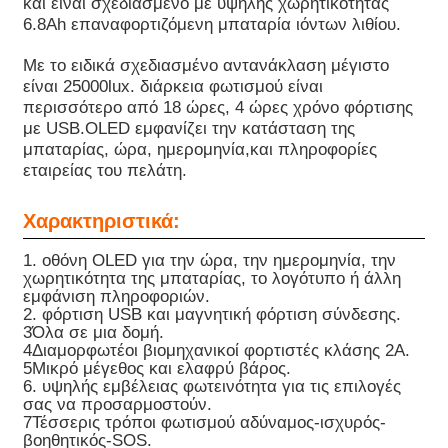
και είναι σχεδιασμένο με υψηλής χωρητικότητας
6.8Ah επαναφορτιζόμενη μπαταρία ιόντων λιθίου.
Σχετικά με εμάς
Με το ειδικά σχεδιασμένο αντανάκλαση μέγιστο
είναι 25000lux. διάρκεια φωτισμού είναι
περισσότερο από 18 ώρες, 4 ώρες χρόνο φόρτισης
Γύρος εργοστασίων
με USB.OLED εμφανίζει την κατάσταση της
μπαταρίας, ώρα, ημερομηνία,και πληροφορίες
εταιρείας του πελάτη.
Ποιοτικός έλεγχος
Χαρακτηριστικά:
Νέα
1. οθόνη OLED για την ώρα, την ημερομηνία, την
χωρητικότητα της μπαταρίας, το λογότυπο ή άλλη
εμφάνιση πληροφοριών.
Ζητήστε ένα απόσπασμα
2. φόρτιση USB και μαγνητική φόρτιση σύνδεσης.
3Όλα σε μια δομή.
4Διαμορφωτέοι βιομηχανικοί φορτιστές κλάσης 2Α.
5Μικρό μέγεθος και ελαφρύ βάρος.
Φώτα ορυχείων LED
6. υψηλής εμβέλειας φωτεινότητα για τις επιλογές
σας να προσαρμοστούν.
7Τέσσερις τρόποι φωτισμού αδύναμος-ισχυρός-
Ασύρματο φωτιστικό καπάκι εξόρυξης
βοηθητικός-SOS.