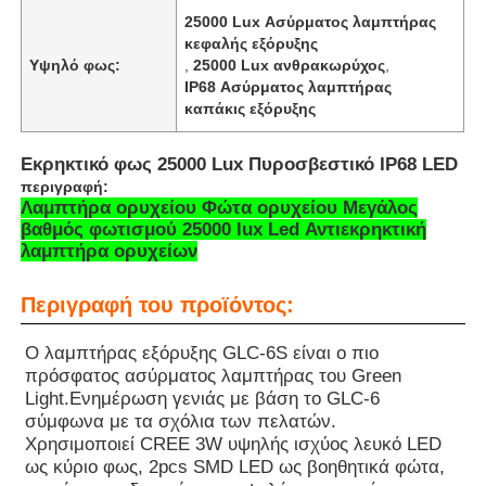
25000 Lux Ασύρματος λαμπτήρας
κεφαλής εξόρυξης
Υψηλό φως:
,
25000 Lux ανθρακωρύχος
,
IP68 Ασύρματος λαμπτήρας
καπάκις εξόρυξης
Εκρηκτικό φως 25000 Lux Πυροσβεστικό IP68 LED
περιγραφή:
Λαμπτήρα ορυχείου Φώτα ορυχείου Μεγάλος
βαθμός φωτισμού 25000 lux Led Αντιεκρηκτική
λαμπτήρα ορυχείων
Περιγραφή του προϊόντος:
Αρχική Σελίδα
Ο λαμπτήρας εξόρυξης GLC-6S είναι ο πιο
πρόσφατος ασύρματος λαμπτήρας του Green
Light.
Ενημέρωση γενιάς με βάση το GLC-6
Προϊόντα
σύμφωνα με τα σχόλια των πελατών.
Χρησιμοποιεί CREE 3W υψηλής ισχύος λευκό LED
ως κύριο φως, 2pcs SMD LED ως βοηθητικά φώτα,
Εμφάνιση VR