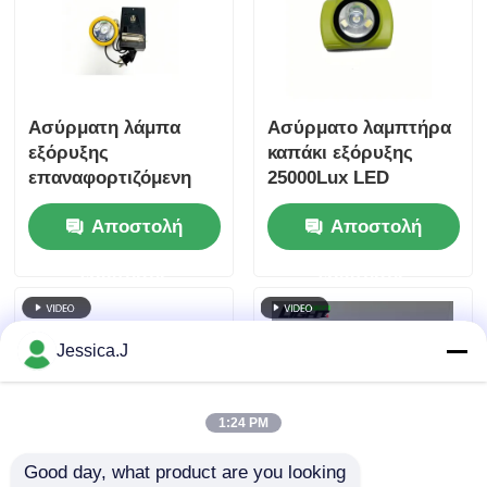
Ασύρματη λάμπα
Ασύρματο λαμπτήρα
εξόρυξης
καπάκι εξόρυξης
επαναφορτιζόμενη
25000Lux LED
λάμπα κεφαλής LED
λαμπτήρα εξόρυξης
Αποστολή
Αποστολή
για ανθρακωρύχους
IP68
5000Lux Ελαφριά
επαναφορτιζόμενο
ερώτησης
ερώτησης
λάμπα εξόρυξης GLT-
φως ανθρακωρύχου
2
με οθόνη OLED GLC-
6S
Jessica.J
1:24 PM
Good day, what product are you looking 