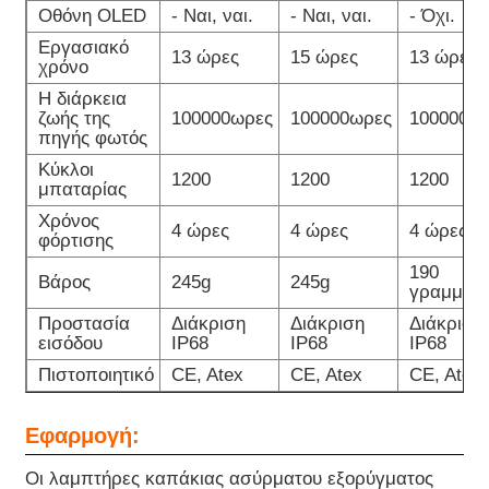
Οθόνη OLED
- Ναι, ναι.
- Ναι, ναι.
- Όχι.
Εργασιακό
13 ώρες
15 ώρες
13 ώρες
χρόνο
Η διάρκεια
ζωής της
100000ωρες
100000ωρες
100000ω
πηγής φωτός
Κύκλοι
1200
1200
1200
μπαταρίας
Χρόνος
4 ώρες
4 ώρες
4 ώρες
φόρτισης
190
Βάρος
245g
245g
γραμμάρ
Προστασία
Διάκριση
Διάκριση
Διάκριση
εισόδου
IP68
IP68
IP68
Πιστοποιητικό
CE, Atex
CE, Atex
CE, Atex
Εφαρμογή:
Οι λαμπτήρες καπάκιας ασύρματου εξορύγματος