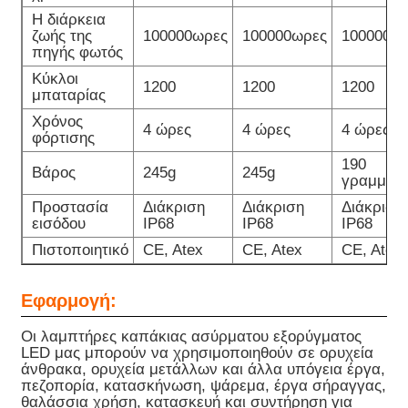
Η διάρκεια
ζωής της
100000ωρες
100000ωρες
100000ω
πηγής φωτός
Κύκλοι
1200
1200
1200
μπαταρίας
Χρόνος
4 ώρες
4 ώρες
4 ώρες
φόρτισης
190
Βάρος
245g
245g
γραμμάρ
Προστασία
Διάκριση
Διάκριση
Διάκριση
εισόδου
IP68
IP68
IP68
Πιστοποιητικό
CE, Atex
CE, Atex
CE, Atex
Εφαρμογή:
Οι λαμπτήρες καπάκιας ασύρματου εξορύγματος
LED μας μπορούν να χρησιμοποιηθούν σε ορυχεία
άνθρακα, ορυχεία μετάλλων και άλλα υπόγεια έργα,
πεζοπορία, κατασκήνωση, ψάρεμα, έργα σήραγγας,
θαλάσσια χρήση, κατασκευή και συντήρηση για