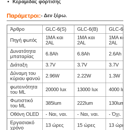
Κεραμίδας φόρτισης
Παράμετροι:
- Δεν ξέρω.
Άρθρο
GLC-6(S)
GLC-6(B)
GLC-6 ((
1MA και
1MA και
1MA και
Πηγή φωτός
2AL
2AL
2AL
Δυνατότητα
6.8Ah
6.8Ah
2.6Ah
μπαταρίας
Διάταξη
3.7V
3.7V
3.7V
Δύναμη του
2.96W
2.22W
1.3W
κύριου φανού
φωτεινότητα
20000 lux
13000 lux
4000 lux
του ML
Φωτιστικό
385lum
222lum
130lum
του ML
Οθόνη OLED
- Ναι, ναι.
- Ναι, ναι.
- Όχι.
Εργασιακό
13 ώρες
15 ώρες
13 ώρες
χρόνο