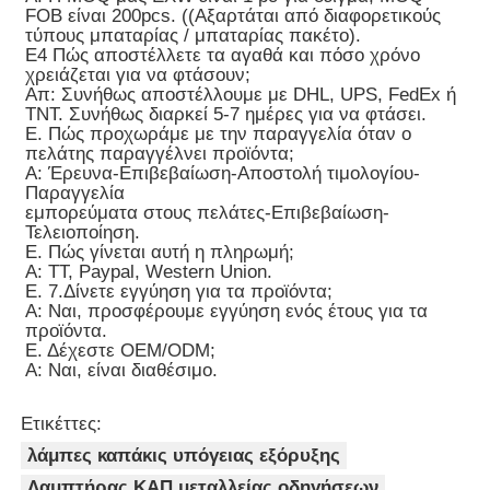
FOB είναι 200pcs. ((Αξαρτάται από διαφορετικούς
τύπους μπαταρίας / μπαταρίας πακέτο).
Ε4 Πώς αποστέλλετε τα αγαθά και πόσο χρόνο
χρειάζεται για να φτάσουν;
Απ: Συνήθως αποστέλλουμε με DHL, UPS, FedEx ή
TNT. Συνήθως διαρκεί 5-7 ημέρες για να φτάσει.
Ε. Πώς προχωράμε με την παραγγελία όταν ο
πελάτης παραγγέλνει προϊόντα;
Α: Έρευνα-Επιβεβαίωση-Αποστολή τιμολογίου-
Παραγγελία
εμπορεύματα στους πελάτες-Επιβεβαίωση-
Τελειοποίηση.
Ε. Πώς γίνεται αυτή η πληρωμή;
Α: TT, Paypal, Western Union.
Ε. 7.Δίνετε εγγύηση για τα προϊόντα;
Α: Ναι, προσφέρουμε εγγύηση ενός έτους για τα
προϊόντα.
Ε. Δέχεστε OEM/ODM;
Α: Ναι, είναι διαθέσιμο.
Ετικέττες:
λάμπες καπάκις υπόγειας εξόρυξης
Λαμπτήρας ΚΑΠ μεταλλείας οδηγήσεων