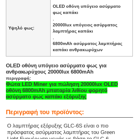
OLED οθόνη υπόγειο ασύρματο
φως καπάκι
,
20000lux υπόγειος ασύρματος
Υψηλό φως:
λαμπτήρας καπάκι
,
6800mAh ασύρματος λαμπτήρας
καπάκι ανθρακωρύχων
OLED οθόνη υπόγειο ασύρματο φως για
ανθρακωρύχους 20000lux 6800mAh
περιγραφή:
Φώτα LED Miner για πώληση 20000lux OLED
οθόνη 6800mAh μπαταρία λιθίου φορητό
ασύρματο φως καπάκι εξόρυξης
Αρχική Σελίδα
Περιγραφή του προϊόντος:
Προϊόντα
Ο λαμπτήρας εξόρυξης GLC-6S είναι ο πιο
πρόσφατος ασύρματος λαμπτήρας του Green
Εμφάνιση VR
Light.
Ενημέρωση γενιάς με βάση το GLC-6