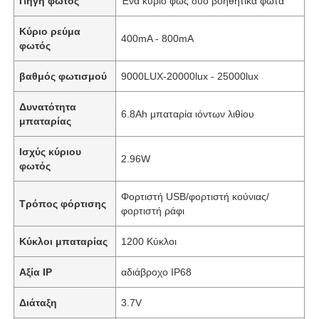
Πηγή φωτός
Ένα κύριο φως δύο βοηθητικά φώτα
Κύριο ρεύμα
400mA - 800mA
φωτός
βαθμός φωτισμού
9000LUX-20000lux - 25000lux
Δυνατότητα
6.8Ah μπαταρία ιόντων λιθίου
μπαταρίας
Ισχύς κύριου
2.96W
φωτός
Φορτιστή USB/φορτιστή κούνιας/
Τρόπος φόρτισης
φορτιστή ράφι
Κύκλοι μπαταρίας
1200 Κύκλοι
Αξία IP
αδιάβροχο IP68
Διάταξη
3.7V