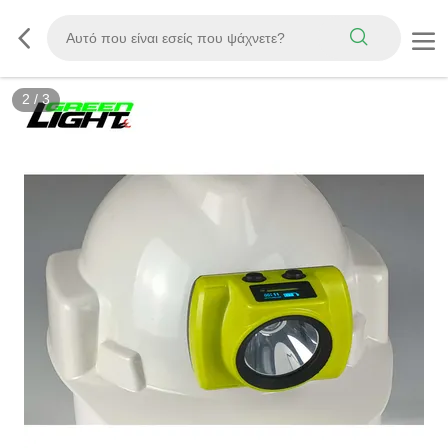
3
/
3