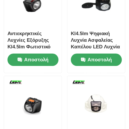
Αντιεκρηκτικές
Kl4.5lm Ψηφιακή
Λυχνίες Εξόρυξης
Λυχνία Ασφαλείας
Kl4.5lm Φωτιστικό
Καπέλου LED Λυχνία
Κράνους Ασφαλείας
Εξόρυξης 4.5Ah
Αποστολή
Αποστολή
Ψηφιακό Led
Επαναφορτιζόμενη
Ασύρματο Φωτιστικό
Λυχνία Κράνους
ερώτησης
ερώτησης
Κεφαλής
Εξορύκτη Φακός
Κεφαλής για
Βιομηχανική Χρήση