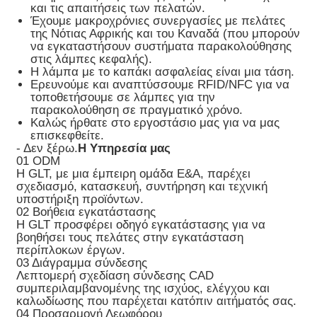
και τις απαιτήσεις των πελατών.
Έχουμε μακροχρόνιες συνεργασίες με πελάτες
της Νότιας Αφρικής και του Καναδά (που μπορούν
να εγκαταστήσουν συστήματα παρακολούθησης
στις λάμπες κεφαλής).
Η λάμπα με το καπάκι ασφαλείας είναι μια τάση.
Ερευνούμε και αναπτύσσουμε RFID/NFC για να
τοποθετήσουμε σε λάμπες για την
παρακολούθηση σε πραγματικό χρόνο.
Καλώς ήρθατε στο εργοστάσιο μας για να μας
επισκεφθείτε.
- Δεν ξέρω.
Η Υπηρεσία μας
01 ODM
Η GLT, με μια έμπειρη ομάδα Ε&Α, παρέχει
σχεδιασμό, κατασκευή, συντήρηση και τεχνική
υποστήριξη προϊόντων.
02 Βοήθεια εγκατάστασης
Η GLT προσφέρει οδηγό εγκατάστασης για να
βοηθήσει τους πελάτες στην εγκατάσταση
περίπλοκων έργων.
03 Διάγραμμα σύνδεσης
Λεπτομερή σχεδίαση σύνδεσης CAD
συμπεριλαμβανομένης της ισχύος, ελέγχου και
καλωδίωσης που παρέχεται κατόπιν αιτήματός σας.
04 Προσαρμογή Λεωφόρου