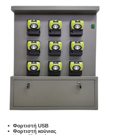
Σχάρα φορτιστή
Υπόγεια ορυχεία
Καυτά πωλώντας προϊόντα
οδηγημένο προειδοποιώντας φως
Φορητή παροχή ηλεκτρικού ρεύματος ενεργειακής α
LED High Bay Light
Φορτιστή USB
Φορτιστή κούνιας