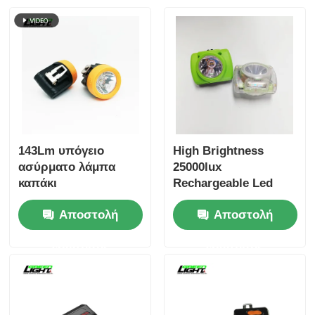
143Lm υπόγειο
High Brightness
ασύρματο λάμπα
25000lux
καπάκι
Rechargeable Led
Wireless Mining
Αποστολή
Αποστολή
Helmet Lamps Mining
Cap Lamp IP68
ερώτησης
ερώτησης