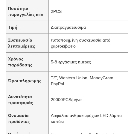
Ποσότητα
2PCS
παραγγελίας min
Τιμή
Διαπραγματεύσιμα
Συσκευασία
τυποποιημένη συσκευασία από
λεπτομέρειες
χαρτοκιβώτιο
Χρόνος
5-8 εργάσιμες ημέρες
παράδοσης
Τ/Τ, Western Union, MoneyGram,
Όροι πληρωμής
PayPal
Δυνατότητα
20000PCS/μήνα
προσφοράς
Ονομασία
Ασφάλεια ανθρακωρύχων LED λάμπα
προϊόντος
καπάκι