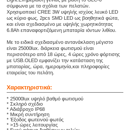
σύμφωνα με τα σχόλια των πελατών.
Χρησιμοποιεί CREE 3W υψηλής ισχύος λευκό LED
Σχετικά με εμάς
ως κύριο φως, 2pcs SMD LED ως βοηθητικά φώτα,
και είναι σχεδιασμένο με υψηλής χωρητικότητας
6.8Ah επαναφορτιζόμενη μπαταρία ιόντων λιθίου.
Γύρος εργοστασίων
Με το ειδικά σχεδιασμένο αντανάκλαση μέγιστο
είναι 25000lux. διάρκεια φωτισμού είναι
Ποιοτικός έλεγχος
περισσότερο από 18 ώρες, 4 ώρες χρόνο φόρτισης
με USB.OLED εμφανίζει την κατάσταση της
μπαταρίας, ώρα, ημερομηνία,και πληροφορίες
Νέα
εταιρείας του πελάτη.
Χαρακτηριστικά:
Ζητήστε ένα απόσπασμα
* 25000lux υψηλό βαθμό φωτισμού
* Σκληρό σχέδιο
Φώτα ορυχείων LED
* Αδιάβροχο IP68
* Μικρή συντήρηση
* Έξοδος φωτεινού φωτός
* >15 ώρες λειτουργίας
Ασύρματο φωτιστικό καπάκι εξόρυξης