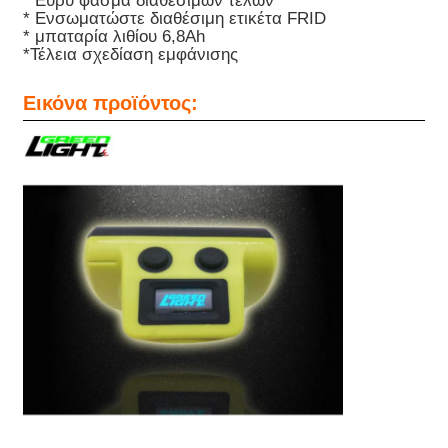
* Ευρύ φάσμα διαθέσιμων τελών
* Ενσωματώστε διαθέσιμη ετικέτα FRID
* μπαταρία λιθίου 6,8Ah
Επαναφορτιζόμενα λαμπτήρες καπάκις εξορυκτικών
*
Τέλεια σχεδίαση εμφάνισης
Εικόνα προϊόντος:
υπόγεια λαμπτήρα καλώδιο χωρίς καπάκι
Φώτα εξόρυξης άνθρακα
Φώτα κεφαλής ανθρακωρύχων
Αεροπορικά φώτα
Φωτοβολταϊκό ασφαλή από έκρηξη
Βιομηχανικό φως LED