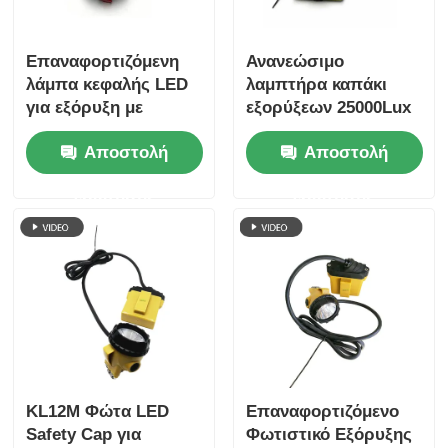
Επαναφορτιζόμενη
Ανανεώσιμο
λάμπα κεφαλής LED
λαμπτήρα καπάκι
για εξόρυξη με
εξορύξεων 25000Lux
καλώδιο, αδιάβροχη
LED ορυκτής
Αποστολή
Αποστολή
IP67, φωτισμός
προβολέας IP68
υπόγειας εξόρυξης
13,6Ah μπαταρία
ερώτησης
ερώτησης
GL2.5-A
GLD-6
KL12M Φώτα LED
Επαναφορτιζόμενο
Safety Cap για
Φωτιστικό Εξόρυξης