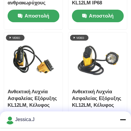
ανθρακωρύχους
KL12LM IP68
Φώτα Helmet για
Αδιάβροχο Φακός
Αποστολή
Αποστολή
ανθρακωρύχους
Κεφαλής Εργάτη για
Φώτα με σύρμα
Υπόγεια Χρήση
ερώτησης
ερώτησης
Ανθεκτική Λυχνία
Ανθεκτική Λυχνία
Ασφαλείας Εξόρυξης
Ασφαλείας Εξόρυξης
KL12LM, Κέλυφος
KL12LM, Κέλυφος
ABS, Φωτιστικό
ABS, Φωτιστικό
Αποστολή
Αποστολή
Κεφαλής LED για
Κεφαλής LED για
Jessica.J
Εξόρυξη Άνθρακα
Εξόρυξη Άνθρακα
ερώτησης
ερώτησης