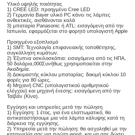
Υλικό υψηλής ποιότητας
1) CREE LED: προηγμένο Cree LED
2) Γερμανία Bayer υλικό PC κάνει τις λάμπες
ανθεκτικές, αισθάνονται καλά
3) μπαταρία Panasonic ή ATL: εισαγόμενη από την
Ιαπωνία, εφαρμόζεται στο φορητό υπολογιστή Apple
Προηγμένο εξοπλισμό
1) SMT: Τεχνολογία επιφανειακής τοποθέτησης,
συγκόλληση κυμάτων.
2) Έξυπνα οσκιλοσκόπια: εισαγόμενα από τις ΗΠΑ,
50 δολάρια,000Συνήθως χρησιμοποιείται στην
Ακαδημία.
3) Δοκιμαστής κύκλου μπαταρίας: δοκιμή κύκλου 10
φορές για 80 ώρες.
4) Μηχανή CNC (υπολογιστικού αριθμητικού
ελέγχου) και μηχανή ένεσης: εισαγόμενη από την
Ταϊβάν (Κίνα).
Εγγύηση και υπηρεσίες μετά την πώληση
1) Εγγύηση: 1 έτος, για ένα ελαττωματικό, θα
αντικαταστήσουμε μια νέα λάμπα κάλυψης κατά τη
διάρκεια της εγγύησης.
2) Υπηρεσία μετά την πώληση: θα ασχοληθεί με την
καταγγελία σας για πρώτη φορά, και να σας δώσει