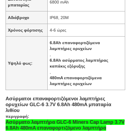
6800 mAh
μπαταρίας
Αδιάβροχο
IP68, 20M
Χρόνος φόρτισης
4-6 ώρες
6.8Ah επαναφορτιζόμενα
λαμπτήρες ορυχείων
,
6.8Ah ασύρματος λαμπτήρας
Υψηλό φως:
καπάκις εξόρυξης
,
480mA επαναφορτιζόμενα
λαμπτήρες ορυχείων
Αρχική Σελίδα
Ασύρματοι επαναφορτιζόμενοι λαμπτήρες
ορυχείων GLC-6 3.7V 6.8Ah 480mA μπαταρία
λιθίου
Προϊόντα
περιγραφή:
Ασύρματο λαμπτήρα GLC-6 Miners Cap Lamp 3.7V
6.8Ah 480mA επαναφορτιζόμενο λαμπτήρα
Εμφάνιση VR