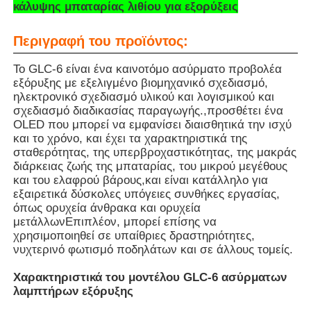
κάλυψης μπαταρίας λιθίου για εξορύξεις
Περιγραφή του προϊόντος:
Σχετικά με εμάς
Το GLC-6 είναι ένα καινοτόμο ασύρματο προβολέα
εξόρυξης με εξελιγμένο βιομηχανικό σχεδιασμό,
Γύρος εργοστασίων
ηλεκτρονικό σχεδιασμό υλικού και λογισμικού και
σχεδιασμό διαδικασίας παραγωγής.,προσθέτει ένα
OLED που μπορεί να εμφανίσει διαισθητικά την ισχύ
Ποιοτικός έλεγχος
και το χρόνο, και έχει τα χαρακτηριστικά της
σταθερότητας, της υπερβροχαστικότητας, της μακράς
διάρκειας ζωής της μπαταρίας, του μικρού μεγέθους
Νέα
και του ελαφρού βάρους,και είναι κατάλληλο για
εξαιρετικά δύσκολες υπόγειες συνθήκες εργασίας,
όπως ορυχεία άνθρακα και ορυχεία
Ζητήστε ένα απόσπασμα
μετάλλωνΕπιπλέον, μπορεί επίσης να
χρησιμοποιηθεί σε υπαίθριες δραστηριότητες,
νυχτερινό φωτισμό ποδηλάτων και σε άλλους τομείς.
Φώτα ορυχείων LED
Χαρακτηριστικά του μοντέλου GLC-6 ασύρματων
λαμπτήρων εξόρυξης
Ασύρματο φωτιστικό καπάκι εξόρυξης