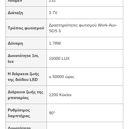
Λούμεν
232
Διάταξη
3.7V
Δραστηριότητες φωτισμού Work-Aux-
Τρόπος φωτισμού
SOS 3
Δύναμη
1.78W
Δυνατότητα 1m,
15000 LUX
lux
Η διάρκεια ζωής
≤ 50000 ώρες
της διόδου LED
Διάρκεια ζωής της
1200 Κύκλοι
μπαταρίας
Ρυθμίσιμος
90°
λαμπτήρας
Δυνατότητα