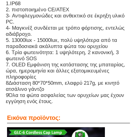
1.IP68
2. πιστοποιημένο CE/ATEX
3- Αντιφλεγμονώδες και ανθεκτικό σε έκρηξη υλικό
Επαναφορτιζόμενα λαμπτήρες καπάκις εξορυκτικών
PC.
4- Μαγκνέξ συνδέεται με τρόπο φόρτισης, εντελώς
αδιάβροχο.
υπόγεια λαμπτήρα καλώδιο χωρίς καπάκι
5. 13000lux - 15000lux, πολύ υψηλότερα από τα
παραδοσιακά ακάλυπτα φώτα του ορυχείου
6. Τρία φωτεινότητα: 1 υψηλότερη, 2 κανονική, 3
Φώτα εξόρυξης άνθρακα
φωτεινό SOS
7. OLED Εμφάνιση της κατάστασης της μπαταρίας,
ώρα, ημερομηνία και άλλες εξατομικευμένες
Φώτα κεφαλής ανθρακωρύχων
πληροφορίες
8Διάσταση 80*70*50mm, ελαφρύ 217g, με κινητό
ατσάλινο γάντζο
Αεροπορικά φώτα
9Όλα τα φώτα ασφαλείας των ορυχείων μας έχουν
εγγύηση ενός έτους.
Φωτοβολταϊκό ασφαλή από έκρηξη
Εικόνα προϊόντος:
Βιομηχανικό φως LED