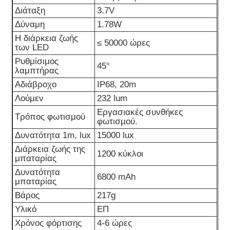
Διάταξη
3.7V
Δύναμη
1.78W
Η διάρκεια ζωής
≤ 50000 ώρες
των LED
Ρυθμίσιμος
45°
λαμπτήρας
Αδιάβροχο
IP68, 20m
Λούμεν
232 lum
Εργασιακές συνθήκες
Τρόπος φωτισμού
φωτισμού.
Δυνατότητα 1m, lux
15000 lux
Διάρκεια ζωής της
1200 κύκλοι
μπαταρίας
Δυνατότητα
6800 mAh
μπαταρίας
Βάρος
217g
Υλικό
ΕΠ
Χρόνος φόρτισης
4-6 ώρες