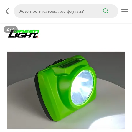
3
/
4