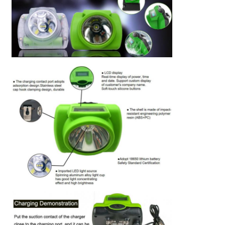
Σχάρα φορτιστή
Υπόγεια ορυχεία
Καυτά πωλώντας προϊόντα
οδηγημένο προειδοποιώντας φως
Φορητή παροχή ηλεκτρικού ρεύματος ενεργειακής α
LED High Bay Light