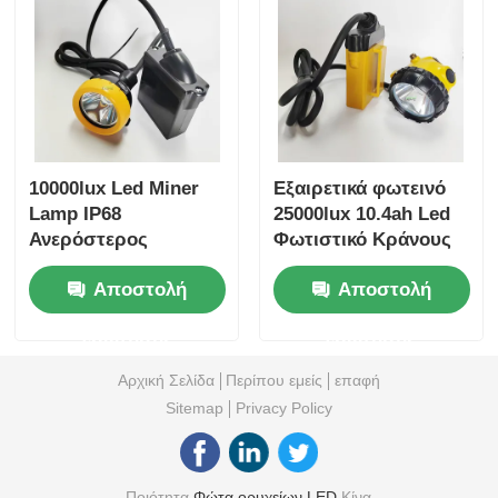
10000lux Led Miner
Εξαιρετικά φωτεινό
Lamp IP68
25000lux 10.4ah Led
Ανερόστερος
Φωτιστικό Κράνους
Βιομηχανικός
Εργάτη 15 ώρες
Αποστολή
Αποστολή
Φωτισμός 7.8Ah
Διάρκεια Λειτουργίας
Αναφορτιζόμενη
348lum Φως Κράνους
ερώτησης
ερώτησης
μπαταρία ιόντων
Εργάτη
λιθίου Φωτισμός
Αρχική Σελίδα
Περίπου εμείς
επαφή
κράνος
Sitemap
Privacy Policy
Ποιότητα
Φώτα ορυχείων LED
Κίνα