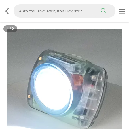
3
/
3