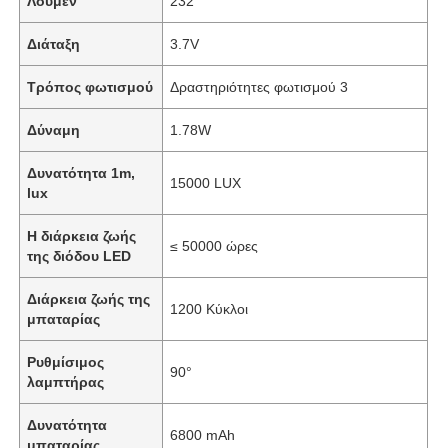
Λούμεν
232
Διάταξη
3.7V
Τρόπος φωτισμού
Δραστηριότητες φωτισμού 3
Δύναμη
1.78W
Δυνατότητα 1m,
15000 LUX
lux
Η διάρκεια ζωής
≤ 50000 ώρες
της διόδου LED
Διάρκεια ζωής της
1200 Κύκλοι
μπαταρίας
Ρυθμίσιμος
90°
λαμπτήρας
Δυνατότητα
6800 mAh
μπαταρίας