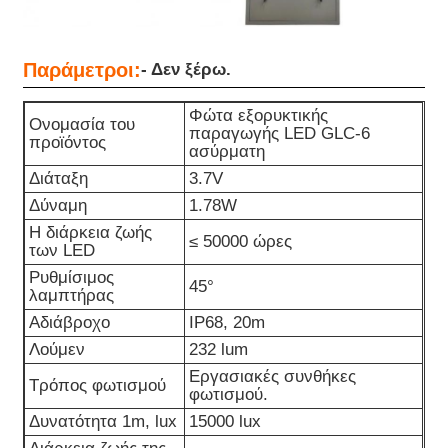
Παράμετροι:
- Δεν ξέρω.
Φώτα εξορυκτικής
Ονομασία του
παραγωγής LED GLC-6
προϊόντος
ασύρματη
Διάταξη
3.7V
Δύναμη
1.78W
Η διάρκεια ζωής
≤ 50000 ώρες
των LED
Ρυθμίσιμος
45°
λαμπτήρας
Αδιάβροχο
IP68, 20m
Λούμεν
232 lum
Εργασιακές συνθήκες
Τρόπος φωτισμού
φωτισμού.
Δυνατότητα 1m, lux
15000 lux