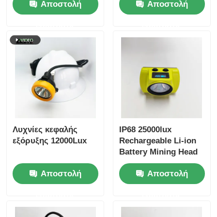
Αποστολή
Αποστολή
ανθρακωρύχων
10000lux 18hrs
Εργασιακό χρόνο
ερώτησης
ερώτησης
Λυχνίες κεφαλής
IP68 25000lux
εξόρυξης 12000Lux
Rechargeable Li-ion
Battery Mining Head
Lamp Miner Lamp
Αποστολή
Αποστολή
Underground Mine
Led Working Light
ερώτησης
ερώτησης