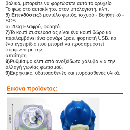
βολικό, μπορείτε να φορτώσετε αυτό το ορυχείο
Το φως στο αυτοκίνητο, στον υπολογιστή, κλπ.
5) Επενδύσεις
3 μοντέλο φωτός, ισχυρό - Βοηθητικό -
Επαναφορτιζόμενα λαμπτήρες καπάκις εξορυκτικών
SOS.
6) 200g Ελαφρύ, φορητό.
7)
Το κουτί συσκευασίας είναι ένα κουτί δώρο και
υπόγεια λαμπτήρα καλώδιο χωρίς καπάκι
περιλαμβάνει ένα φανάρι 1pcs, φορτιστή USB, και
ένα εγχειρίδιο που μπορεί να προσαρμοστεί
σύμφωνα με την
Φώτα εξόρυξης άνθρακα
απαίτηση.
8)
Ρυθμίσιμο κλιπ από ανοξείδωτο χάλυβα για την
αλλαγή γωνίας φωτισμού.
Φώτα κεφαλής ανθρακωρύχων
9)
Εκρηκτικό, υδατοασθενές και πυρόασθενές υλικά.
Εικόνα προϊόντος:
Αεροπορικά φώτα
Φωτοβολταϊκό ασφαλή από έκρηξη
Βιομηχανικό φως LED