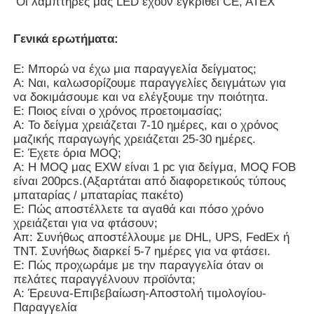
Οι λαμπτήρες μας LED έχουν εγκριθεί CE, ATEX
Γενικά ερωτήματα:
Ε: Μπορώ να έχω μια παραγγελία δείγματος;
Α: Ναι, καλωσορίζουμε παραγγελίες δειγμάτων για
να δοκιμάσουμε και να ελέγξουμε την ποιότητα.
Ε: Ποιος είναι ο χρόνος προετοιμασίας;
Α: Το δείγμα χρειάζεται 7-10 ημέρες, και ο χρόνος
μαζικής παραγωγής χρειάζεται 25-30 ημέρες.
Ε: Έχετε όρια MOQ;
Α: Η MOQ μας EXW είναι 1 pc για δείγμα, MOQ FOB
είναι 200pcs.(Αξαρτάται από διαφορετικούς τύπους
μπαταρίας / μπαταρίας πακέτο)
Ε: Πώς αποστέλλετε τα αγαθά και πόσο χρόνο
χρειάζεται για να φτάσουν;
Απ: Συνήθως αποστέλλουμε με DHL, UPS, FedEx ή
TNT. Συνήθως διαρκεί 5-7 ημέρες για να φτάσει.
Ε: Πώς προχωράμε με την παραγγελία όταν οι
πελάτες παραγγέλνουν προϊόντα;
Α: Έρευνα-Επιβεβαίωση-Αποστολή τιμολογίου-
Παραγγελία