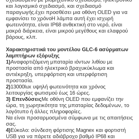
και λογισμικό σχεδιασμό, και σχεδιασμό
παραγωγής.έχει προσθέσει μια οθόνη OLED για να
Σχετικά με εμάς
εμφανίσει το χρόνοΗ λάμπα αυτή έχει ισχυρή
φωτεινότητα, είναι IP68 ανθεκτική στο νερό, είναι
μακρά διάρκεια, είναι μικρού μεγέθους και ελαφρού
βάρους, κλπ.
Γύρος εργοστασίων
Χαρακτηριστικά του μοντέλου GLC-6 ασύρματων
λαμπτήρων εξόρυξης
Ποιοτικός έλεγχος
1)
Αναφορτιζόμενη μπαταρία ιόντων λιθίου με
προστασία από ηλεκτρικό βραχυκύκλωμα και
αντιέκρηξη, υπερφόρτιση και υπερφόρτιση
Νέα
προστασία.
2)
13000lux υψηλή φωτεινότητα και χρόνος
λειτουργίας φωτισμού έως 16 ώρες.
Ζητήστε ένα απόσπασμα
3) Επενδύσεις
Με οθόνη OLED που εμφανίζει την
ώρα, τη χωρητικότητα της μπαταρίας δεδομένων, το
λογότυπο ή άλλες πληροφορίες.
Φώτα ορυχείων LED
Να είναι προσαρμοσμένα σύμφωνα με τις απαιτήσεις
σας.
4)
Εύκολο: σύνδεση φόρτισης Magnex και φορτιστή
Ασύρματο φωτιστικό καπάκι εξόρυξης
USB για να πάρετε αδιάβροχο βαθμό IP68 και