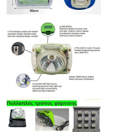
Σχάρα φορτιστή
Υπόγεια ορυχεία
Καυτά πωλώντας προϊόντα
οδηγημένο προειδοποιώντας φως
Φορητή παροχή ηλεκτρικού ρεύματος ενεργειακής α
Πολλαπλός τρόπος φόρτισης
LED High Bay Light