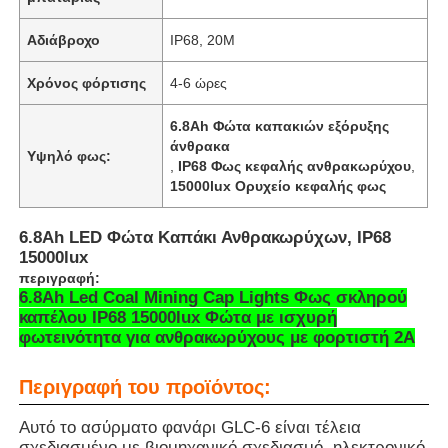
Αδιάβροχο
IP68, 20M
Χρόνος φόρτισης
4-6 ώρες
6.8Ah Φώτα καπακιών εξόρυξης
άνθρακα
Υψηλό φως:
,
IP68 Φως κεφαλής ανθρακωρύχου
,
15000lux Ορυχείο κεφαλής φως
6.8Ah LED Φώτα Καπάκι Ανθρακωρύχων, IP68
15000lux
περιγραφή:
6.8Ah Led Coal Mining Cap Lights Φως σκληρού
Αρχική Σελίδα
καπέλου IP68 15000lux Φώτα με ισχυρή
φωτεινότητα για ανθρακωρύχους με φορτιστή 2A
Προϊόντα
Περιγραφή του προϊόντος:
Αυτό το ασύρματο φανάρι GLC-6 είναι τέλεια
Εμφάνιση VR
σχεδιασμένο με βιομηχανικό σχεδιασμό, ηλεκτρονικό