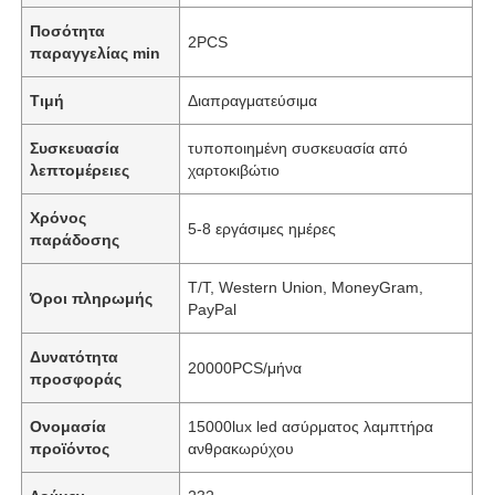
Ποσότητα
2PCS
παραγγελίας min
Τιμή
Διαπραγματεύσιμα
Συσκευασία
τυποποιημένη συσκευασία από
λεπτομέρειες
χαρτοκιβώτιο
Χρόνος
5-8 εργάσιμες ημέρες
παράδοσης
Τ/Τ, Western Union, MoneyGram,
Όροι πληρωμής
PayPal
Δυνατότητα
20000PCS/μήνα
προσφοράς
Ονομασία
15000lux led ασύρματος λαμπτήρα
προϊόντος
ανθρακωρύχου