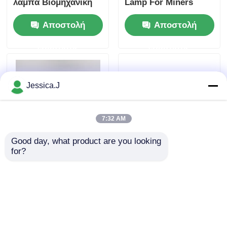
λάμπα Βιομηχανική
Lamp For Miners
και ορυχεία
Camping Hunting
Αποστολή
Αποστολή
Ανερόφθαλμος
Headlight Mining Cap
ορυχεία φώτα
Lamp
ερώτησης
ερώτησης
7800mah 10000lux
Ορυχείο σκληρό
καπέλο Φως
Jessica.J
7:32 AM
Good day, what product are you looking 
for?
6.8Ah Rechargeable
Ανθεκτικό στη φλόγα
Led Coal Miner Lamp
φως κεφαλής
Anti-explosive Mining
εξόρυξης LED
Cap Lamp with SOS
υψηλής ισχύος 3W,
Αποστολή
Αποστολή
Light
Λυχνία εξόρυξης IP68
αδιάβροχο 25000lux
ερώτησης
ερώτησης