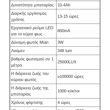
Δυνατότητα μπαταρίας
10.4Ah
Σχάρα φορτιστή
Διαρκής εργάσιμος
13-15 ώρες
χρόνος
Υπόγεια ορυχεία
Εργασιακό ρεύμα LED
800mA
για το κύριο φως
Δύναμη φωτός Mian
3W
Καυτά πωλώντας προϊόντα
Λούμεν
348 lum
οδηγημένο προειδοποιώντας φως
βαθμός φωτισμού σε 1
25000LUX
μέτρο
Η διάρκεια ζωής του
Φορητή παροχή ηλεκτρικού ρεύματος ενεργειακής α
≥100000 ώρες
κύριου φωτός
Η διάρκεια ζωής της
LED High Bay Light
1000 κύκλοι
μπαταρίας
Χρόνος φόρτισης
4 ώρες