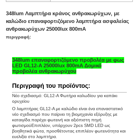
348lum Λαμπτήρα κράνος ανθρακωρύχων, με
καλώδιο επαναφορτιζόμενο λαμπτήρα ασφαλείας
ανθρακωρύχων 25000lux 800mA
περιγραφή:
348lum επαναφορτιζόμενο προβολέα με φως
LED GL12-A 25000lux 800mA Δομικό
προβολέα ανθρακωρύχου
Περιγραφή του προϊόντος:
Νέο σχεδιασμό: GL12-A Φωτήρα καλωδίου για καπάκι
Αρχική Σελίδα
ορυχείου
Ο λαμπτήρας GL12-A με καλώδιο είναι ένα επαναστατικό
νέο σχεδιασμό που παίρνει τη βιομηχανία εξόρυξης με
Προϊόντα
καταιγίδα.παρέχει φωτεινή και αξιόπιστη πηγή
φωτισμούΕπιπλέον, υπάρχουν 2pcs SMD LED ως
βοηθητικά φώτα, προσθέτοντας επιπλέον φωτεινότητα και
ευελιξία στο λαμπτήρα.
Εμφάνιση VR