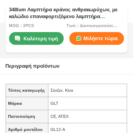
348lum Λαμπτήρα κράνος ανθρακωρύχων, με
καλώδιο επαναφορτιζόμενο λαμπτήρα
ασφαλείας ανθρακωρύχων 25000lux 800mA
MOQ：2PCS
Τιμή：Διαπραγματεύσιμα
Μιλήστε τώρα.
Καλύτερη τιμή
Περιγραφή προϊόντων
Τόπος καταγωγής
Σένζεν, Κίνα
Μάρκα
GLT
Πιστοποίηση
CE, ATEX
Αριθμό μοντέλου
GL12-Α