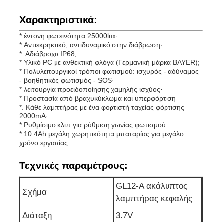
Χαρακτηριστικά:
Επαναφορτιζόμενα λαμπτήρες καπάκις εξορυκτικών
* έντονη φωτεινότητα 25000lux·
* Αντιεκρηκτικό, αντιδυναμικό στην διάβρωση·
*. Αδιάβροχο IP68;
υπόγεια λαμπτήρα καλώδιο χωρίς καπάκι
* Υλικό PC με ανθεκτική φλόγα (Γερμανική μάρκα BAYER);
* Πολυλειτουργικοί τρόποι φωτισμού: ισχυρός - αδύναμος
- βοηθητικός φωτισμός - SOS·
Φώτα εξόρυξης άνθρακα
* λειτουργία προειδοποίησης χαμηλής ισχύος·
* Προστασία από βραχυκύκλωμα και υπερφόρτιση
*. Κάθε λαμπτήρας με ένα φορτιστή ταχείας φόρτισης
2000mA·
Φώτα κεφαλής ανθρακωρύχων
* Ρυθμίσιμο κλιπ για ρύθμιση γωνίας φωτισμού.
* 10.4Ah μεγάλη χωρητικότητα μπαταρίας για μεγάλο
χρόνο εργασίας.
Αεροπορικά φώτα
Τεχνικές παραμέτρους:
Φωτοβολταϊκό ασφαλή από έκρηξη
GL12-Α ακάλυπτος
Σχήμα
λαμπτήρας κεφαλής
Βιομηχανικό φως LED
Διάταξη
3.7V