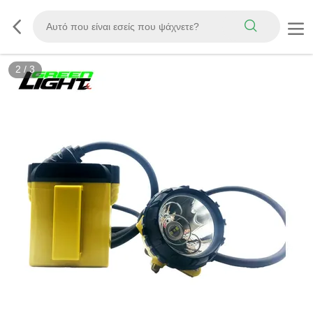
2
/
3