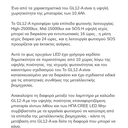
Ένα από τα χαρακτηριστικά του GL12-A είναι η υψηλή
χωρητικότητα της μπαταρίας των 10,4Ah.
Σχετικά με εμάς
Το GL12-A προσφέρει τρία επίπεδα φωτεινής λειτουργίας:
High-25000lux, Mid-15000lux και SOS.Η υψηλή ισχύς
μπορεί να διαρκέσει για εντυπωσιακές 16 ώρες., η μέση
Γύρος εργοστασίων
ισχύς διαρκεί για 24 ώρες, και η λειτουργία φωτισμού SOS
προορίζεται για έκτακτες ανάγκες.
Ποιοτικός έλεγχος
Αυτό το φως ορυχείων LED έχει γρήγορα κερδίσει
δημοτικότητα σε περισσότερες από 10 χώρες λόγω της
υψηλής ποιότητας, της ισχυρής φωτεινότητας και του
καινοτόμου σχεδιασμού του.Το GL12-A είναι
Νέα
κατασκευασμένο για να διαρκέσει και έχει σχεδιαστεί ειδικά
για τις απαιτητικές συνθήκες της μεταλλευτικής
βιομηχανίας.
Ζητήστε ένα απόσπασμα
Ανακαλύψτε τη διαφορά μεταξύ του λαμπτήρα με καλώδιο
GL12-A με την υψηλής ποιότητας επαναφορτιζόμενη
μπαταρία ιόντων λιθίου και των ΗΠΑ CREE LED.Μην
Φώτα ορυχείων LED
συμβιβαστείτε με τα εργαλεία φωτισμού σε κατώτερη από
τα επίπεδα της μεταλλευτικής βιομηχανίας - κάντε τη
μετάβαση στο GL12-A και δείτε τη διαφορά που μπορεί να
Ασύρματο φωτιστικό καπάκι εξόρυξης
κάνει.