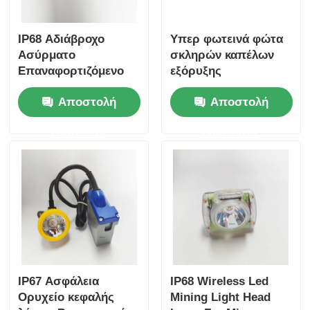
IP68 Αδιάβροχο
Υπερ φωτεινά φώτα
Ασύρματο
σκληρών καπέλων
Επαναφορτιζόμενο
εξόρυξης
Φωτιστικό Ορυχείου
Αποστολή
Αποστολή
Led Φωτιστικό
Κράνους Για
ερώτησης
ερώτησης
Ανθρακωρυχεία
IP67 Ασφάλεια
IP68 Wireless Led
Ορυχείο κεφαλής
Mining Light Head