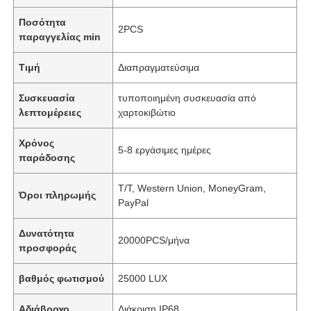
Ποσότητα
2PCS
παραγγελίας min
Τιμή
Διαπραγματεύσιμα
Συσκευασία
τυποποιημένη συσκευασία από
λεπτομέρειες
χαρτοκιβώτιο
Χρόνος
5-8 εργάσιμες ημέρες
παράδοσης
Τ/Τ, Western Union, MoneyGram,
Όροι πληρωμής
PayPal
Δυνατότητα
20000PCS/μήνα
προσφοράς
βαθμός φωτισμού
25000 LUX
Αδιάβροχο
Διάκριση IP68