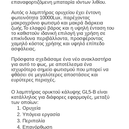
επαναφορτιζόμενη μπαταρία ιόντων λιθίου.
Αυτός ο λαμπτήρας ορυχείου έχει έντονη
Σχετικά με εμάς
φωτεινότητα 10000Lux, παρέχοντας
μακροχρόνιο φωτισμό και μακρά διάρκεια
ζωής.Το ελαφρύ βάρος και η υψηλή ένταση του
το καθιστούν ιδανική επιλογή για χρήση σε
Γύρος εργοστασίων
επικίνδυνα περιβάλλοντα, προσφέροντας
χαμηλό κόστος χρήσης και υψηλό επίπεδο
ασφάλειας.
Ποιοτικός έλεγχος
Πρόσφατα σχεδιάσαμε ένα νέο ανακλαστήρα
για αυτό το φως, με αποτέλεσμα ένα
ισχυρότερο σημείο φωτισμού που μπορεί να
Νέα
φθάσει σε μεγαλύτερες αποστάσεις και
ευρύτερες περιοχές.
Ζητήστε ένα απόσπασμα
Ο λαμπτήρας ορυκτού κάλυψης GL5-B είναι
κατάλληλος για διάφορες εφαρμογές, μεταξύ
των οποίων:
Φώτα ορυχείων LED
Ορυχεία
Υπόγεια εργασία
Περιπολία
Ασύρματο φωτιστικό καπάκι εξόρυξης
Επανόρθωση