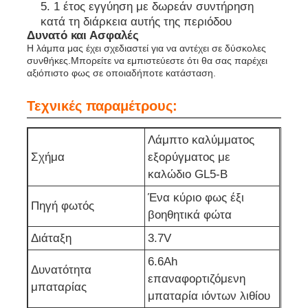
1 έτος εγγύηση με δωρεάν συντήρηση
κατά τη διάρκεια αυτής της περιόδου
Σχάρα φορτιστή
Δυνατό και Ασφαλές
Η λάμπα μας έχει σχεδιαστεί για να αντέχει σε δύσκολες
συνθήκες.Μπορείτε να εμπιστεύεστε ότι θα σας παρέχει
αξιόπιστο φως σε οποιαδήποτε κατάσταση.
Υπόγεια ορυχεία
Τεχνικές παραμέτρους:
Καυτά πωλώντας προϊόντα
Λάμπτο καλύμματος
Σχήμα
εξορύγματος με
οδηγημένο προειδοποιώντας φως
καλώδιο GL5-B
Ένα κύριο φως έξι
Πηγή φωτός
Φορητή παροχή ηλεκτρικού ρεύματος ενεργειακής α
βοηθητικά φώτα
Διάταξη
3.7V
LED High Bay Light
6.6Ah
Δυνατότητα
επαναφορτιζόμενη
μπαταρίας
μπαταρία ιόντων λιθίου