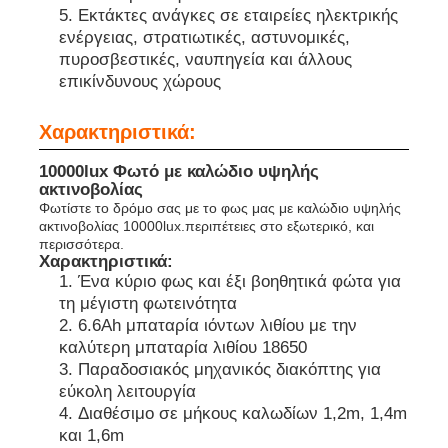
Εκτάκτες ανάγκες σε εταιρείες ηλεκτρικής
ενέργειας, στρατιωτικές, αστυνομικές,
Επαναφορτιζόμενα λαμπτήρες καπάκις εξορυκτικών
πυροσβεστικές, ναυπηγεία και άλλους
επικίνδυνους χώρους
υπόγεια λαμπτήρα καλώδιο χωρίς καπάκι
Χαρακτηριστικά:
10000lux Φωτό με καλώδιο υψηλής
Φώτα εξόρυξης άνθρακα
ακτινοβολίας
Φωτίστε το δρόμο σας με το φως μας με καλώδιο υψηλής
ακτινοβολίας 10000lux.περιπέτειες στο εξωτερικό, και
Φώτα κεφαλής ανθρακωρύχων
περισσότερα.
Χαρακτηριστικά:
Ένα κύριο φως και έξι βοηθητικά φώτα για
τη μέγιστη φωτεινότητα
Αεροπορικά φώτα
6.6Ah μπαταρία ιόντων λιθίου με την
καλύτερη μπαταρία λιθίου 18650
Παραδοσιακός μηχανικός διακόπτης για
Φωτοβολταϊκό ασφαλή από έκρηξη
εύκολη λειτουργία
Διαθέσιμο σε μήκους καλωδίων 1,2m, 1,4m
Βιομηχανικό φως LED
και 1,6m