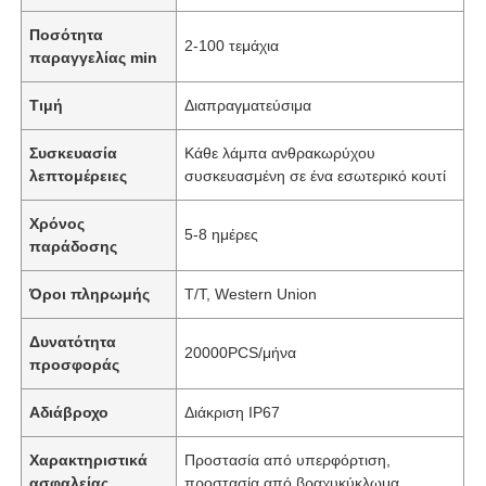
Ποσότητα
2-100 τεμάχια
παραγγελίας min
Τιμή
Διαπραγματεύσιμα
Συσκευασία
Κάθε λάμπα ανθρακωρύχου
λεπτομέρειες
συσκευασμένη σε ένα εσωτερικό κουτί
Χρόνος
5-8 ημέρες
παράδοσης
Όροι πληρωμής
T/T, Western Union
Δυνατότητα
20000PCS/μήνα
προσφοράς
Αδιάβροχο
Διάκριση IP67
Χαρακτηριστικά
Προστασία από υπερφόρτιση,
ασφαλείας
προστασία από βραχυκύκλωμα