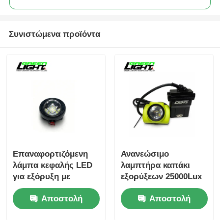
Συνιστώμενα προϊόντα
Επαναφορτιζόμενη
Ανανεώσιμο
λάμπα κεφαλής LED
λαμπτήρα καπάκι
για εξόρυξη με
εξορύξεων 25000Lux
καλώδιο, αδιάβροχη
LED ορυκτής
Αποστολή
Αποστολή
IP67, φωτισμός
προβολέας IP68
υπόγειας εξόρυξης
13,6Ah μπαταρία
ερώτησης
ερώτησης