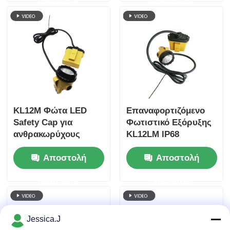
GL2.5-A
GLD-6
KL12M Φώτα LED
Επαναφορτιζόμενο
Safety Cap για
Φωτιστικό Εξόρυξης
ανθρακωρύχους
KL12LM IP68
Φώτα Helmet για
Αδιάβροχο Φακός
Αποστολή
Αποστολή
ανθρακωρύχους
Κεφαλής Εργάτη για
Φώτα με σύρμα
Υπόγεια Χρήση
ερώτησης
ερώτησης
Jessica.J