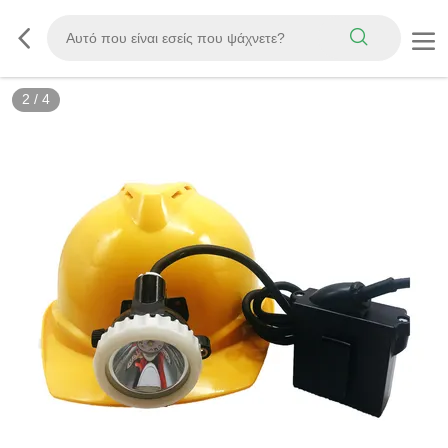
2
/
4