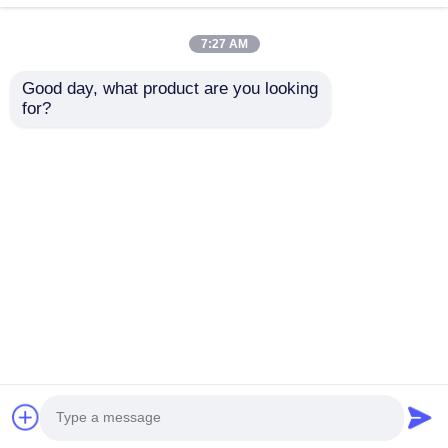
7:27 AM
Good day, what product are you looking 
for?
Ανθεκτική Λυχνία
Ανθεκτική Λυχνία
Ασφαλείας Εξόρυξης
Ασφαλείας Εξόρυξης
KL12LM, Κέλυφος
KL12LM, Κέλυφος
ABS, Φωτιστικό
ABS, Φωτιστικό
Αποστολή
Αποστολή
Κεφαλής LED για
Κεφαλής LED για
Εξόρυξη Άνθρακα
Εξόρυξη Άνθρακα
ερώτησης
ερώτησης
Αρχική Σελίδα
Περίπου εμείς
επαφή
Sitemap
Privacy Policy
Ποιότητα
Φώτα ορυχείων LED
Κίνα
εργοστάσιο.Copyright © 2026 GREEN LIGHTING
TECHNOLOGY CO.,LTD. All Rights Reserved.