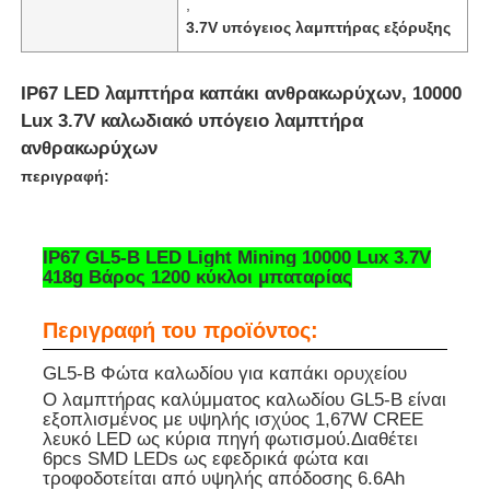
,
3.7V υπόγειος λαμπτήρας εξόρυξης
IP67 LED λαμπτήρα καπάκι ανθρακωρύχων, 10000
Lux 3.7V καλωδιακό υπόγειο λαμπτήρα
ανθρακωρύχων
περιγραφή:
IP67 GL5-B LED Light Mining 10000 Lux 3.7V
418g Βάρος 1200 κύκλοι μπαταρίας
Περιγραφή του προϊόντος:
Αρχική Σελίδα
GL5-B Φώτα καλωδίου για καπάκι ορυχείου
Ο λαμπτήρας καλύμματος καλωδίου GL5-B είναι
Προϊόντα
εξοπλισμένος με υψηλής ισχύος 1,67W CREE
λευκό LED ως κύρια πηγή φωτισμού.Διαθέτει
6pcs SMD LEDs ως εφεδρικά φώτα και
τροφοδοτείται από υψηλής απόδοσης 6.6Ah
Εμφάνιση VR