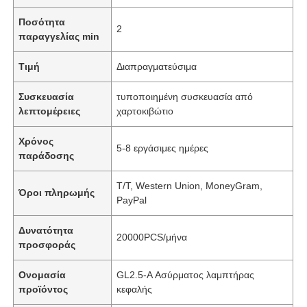
Ποσότητα
2
παραγγελίας min
Τιμή
Διαπραγματεύσιμα
Συσκευασία
τυποποιημένη συσκευασία από
λεπτομέρειες
χαρτοκιβώτιο
Χρόνος
5-8 εργάσιμες ημέρες
παράδοσης
Τ/Τ, Western Union, MoneyGram,
Όροι πληρωμής
PayPal
Δυνατότητα
20000PCS/μήνα
προσφοράς
Ονομασία
GL2.5-A Ασύρματος λαμπτήρας
προϊόντος
κεφαλής