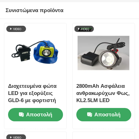
Συνιστώμενα προϊόντα
Διοχετευμένα φώτα
2800mAh Ασφάλεια
LED για εξορύξεις
ανθρακωρύχων Φως,
GLD-6 με φορτιστή
KL2.5LM LED
25000lux
ασύρματο
Αποστολή
Αποστολή
επαναφορτιζόμενα
ανθρακωρύχων
Φώτα 4000lux 3.7V
ερώτησης
ερώτησης