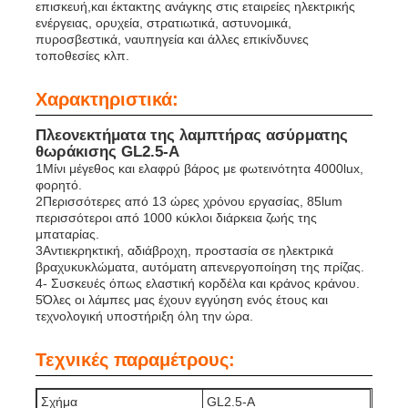
επισκευή,και έκτακτης ανάγκης στις εταιρείες ηλεκτρικής
ενέργειας, ορυχεία, στρατιωτικά, αστυνομικά,
πυροσβεστικά, ναυπηγεία και άλλες επικίνδυνες
Σχετικά με εμάς
τοποθεσίες κλπ.
Χαρακτηριστικά:
Γύρος εργοστασίων
Πλεονεκτήματα της λαμπτήρας ασύρματης
θωράκισης GL2.5-A
Ποιοτικός έλεγχος
1Μίνι μέγεθος και ελαφρύ βάρος με φωτεινότητα 4000lux,
φορητό.
2Περισσότερες από 13 ώρες χρόνου εργασίας, 85lum
περισσότεροι από 1000 κύκλοι διάρκεια ζωής της
Νέα
μπαταρίας.
3Αντιεκρηκτική, αδιάβροχη, προστασία σε ηλεκτρικά
βραχυκυκλώματα, αυτόματη απενεργοποίηση της πρίζας.
Ζητήστε ένα απόσπασμα
4- Συσκευές όπως ελαστική κορδέλα και κράνος κράνου.
5Όλες οι λάμπες μας έχουν εγγύηση ενός έτους και
τεχνολογική υποστήριξη όλη την ώρα.
Φώτα ορυχείων LED
Τεχνικές παραμέτρους:
Ασύρματο φωτιστικό καπάκι εξόρυξης
Σχήμα
GL2.5-A