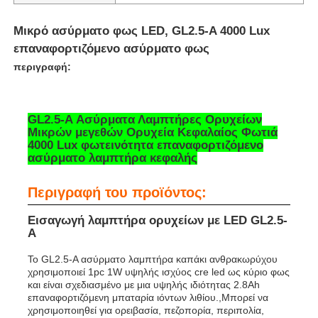
Μικρό ασύρματο φως LED, GL2.5-A 4000 Lux
επαναφορτιζόμενο ασύρματο φως
περιγραφή:
GL2.5-Α Ασύρματα Λαμπτήρες Ορυχείων
Μικρών μεγεθών Ορυχεία Κεφαλαίος Φωτιά
4000 Lux φωτεινότητα επαναφορτιζόμενο
ασύρματο λαμπτήρα κεφαλής
Περιγραφή του προϊόντος:
Εισαγωγή λαμπτήρα ορυχείων με LED GL2.5-
Αρχική Σελίδα
A
Το GL2.5-A ασύρματο λαμπτήρα καπάκι ανθρακωρύχου
Προϊόντα
χρησιμοποιεί 1pc 1W υψηλής ισχύος cre led ως κύριο φως
και είναι σχεδιασμένο με μια υψηλής ιδιότητας 2.8Ah
επαναφορτιζόμενη μπαταρία ιόντων λιθίου.,Μπορεί να
χρησιμοποιηθεί για ορειβασία, πεζοπορία, περιπολία,
Εμφάνιση VR