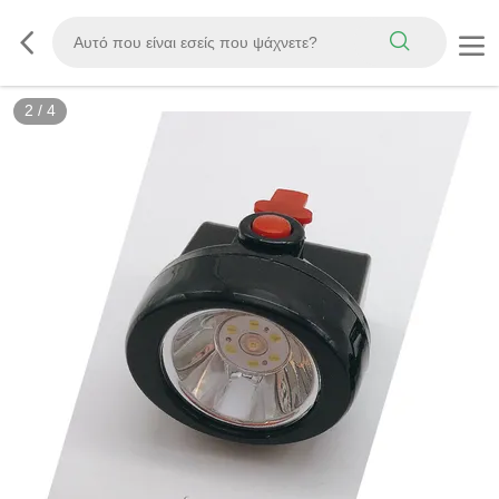
2
/
4