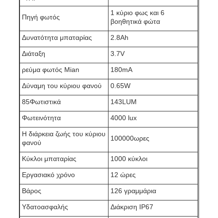
1 κύριο φως και 6
Πηγή φωτός
βοηθητικά φώτα
Επαναφορτιζόμενα λαμπτήρες καπάκις εξορυκτικών
Δυνατότητα μπαταρίας
2.8Ah
Διάταξη
3.7V
υπόγεια λαμπτήρα καλώδιο χωρίς καπάκι
ρεύμα φωτός Mian
180mA
Δύναμη του κύριου φανού
0.65W
Φώτα εξόρυξης άνθρακα
85Φωτιστικά
143LUM
Φώτα κεφαλής ανθρακωρύχων
Φωτεινότητα
4000 lux
Η διάρκεια ζωής του κύριου
100000ωρες
φανού
Αεροπορικά φώτα
Κύκλοι μπαταρίας
1000 κύκλοι
Εργασιακό χρόνο
12 ώρες
Φωτοβολταϊκό ασφαλή από έκρηξη
Βάρος
126 γραμμάρια
Υδατοασφαλής
Διάκριση IP67
Βιομηχανικό φως LED