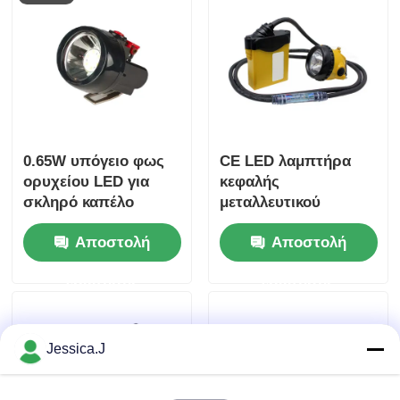
0.65W υπόγειο φως
CE LED λαμπτήρα
ορυχείου LED για
κεφαλής
σκληρό καπέλο
μεταλλευτικού
4000lux
υπόγειου 15000Lux
Αποστολή
Αποστολή
επαναφορτιζόμενο
για ανθρακωρύχο
KL5M με σύρμα
ερώτησης
ερώτησης
Jessica.J