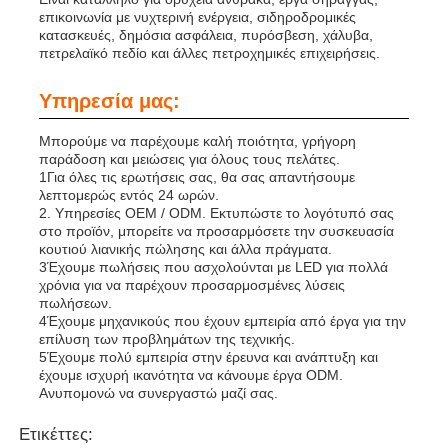
επικοινωνία με νυχτερινή ενέργεια, σιδηροδρομικές
κατασκευές, δημόσια ασφάλεια, πυρόσβεση, χάλυβα,
πετρελαϊκό πεδίο και άλλες πετροχημικές επιχειρήσεις.
Υπηρεσία μας:
Μπορούμε να παρέχουμε καλή ποιότητα, γρήγορη
παράδοση και μειώσεις για όλους τους πελάτες.
1Για όλες τις ερωτήσεις σας, θα σας απαντήσουμε
λεπτομερώς εντός 24 ωρών.
2. Υπηρεσίες OEM / ODM. Εκτυπώστε το λογότυπό σας
στο προϊόν, μπορείτε να προσαρμόσετε την συσκευασία
κουτιού λιανικής πώλησης και άλλα πράγματα.
3Έχουμε πωλήσεις που ασχολούνται με LED για πολλά
χρόνια για να παρέχουν προσαρμοσμένες λύσεις
πωλήσεων.
4Έχουμε μηχανικούς που έχουν εμπειρία από έργα για την
επίλυση των προβλημάτων της τεχνικής.
5Έχουμε πολύ εμπειρία στην έρευνα και ανάπτυξη και
έχουμε ισχυρή ικανότητα να κάνουμε έργα ODM.
Ανυπομονώ να συνεργαστώ μαζί σας.
Ετικέττες: