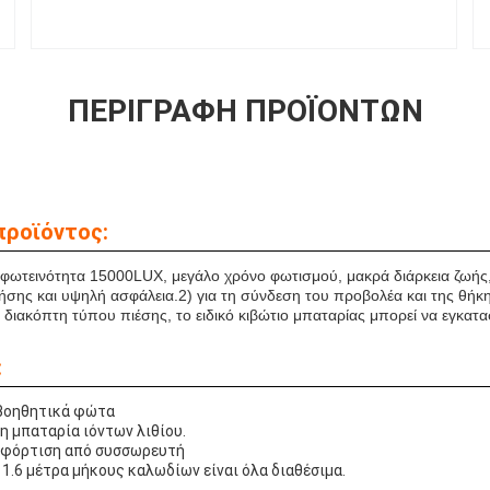
ΠΕΡΙΓΡΑΦΉ ΠΡΟΪΌΝΤΩΝ
προϊόντος:
η φωτεινότητα 15000LUX, μεγάλο χρόνο φωτισμού, μακρά διάρκεια ζωής
ήσης και υψηλή ασφάλεια.2) για τη σύνδεση του προβολέα και της θήκ
ε διακόπτη τύπου πιέσης, το ειδικό κιβώτιο μπαταρίας μπορεί να εγκατα
:
 βοηθητικά φώτα
 μπαταρία ιόντων λιθίου.
 φόρτιση από συσσωρευτή
αι 1.6 μέτρα μήκους καλωδίων είναι όλα διαθέσιμα.