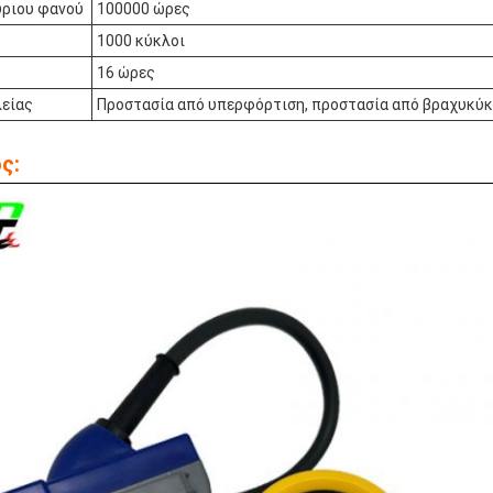
ύριου φανού
100000 ώρες
1000 κύκλοι
16 ώρες
είας
Προστασία από υπερφόρτιση, προστασία από βραχυκύ
ς: