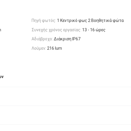
Πηγή φωτός:
1 Κεντρικό φως 2 Βοηθητικά φώτα
h
Συνεχής χρόνος εργασίας:
13 - 16 ώρες
Αδιάβροχο:
Διάκριση IP67
Λούμεν:
216 lum
ων