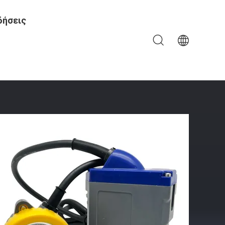
δήσεις
ς 13-16 Ώρες Φωτό Με Καλώδιο 15000lux 1.67W 3.7V