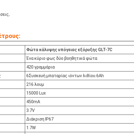
σεις,
έτρους:
Φώτα κάλυψης υπόγειας εξόρυξης GLT-7C
Ένα κύριο φως δύο βοηθητικά φώτα
420 γραμμάρια
ς
6Συσκευή μπαταρίας ιόντων λιθίου.6Ah
216 λουμ
15000 Lux
450mA
3.7V
Διάκριση IP67
1.7W