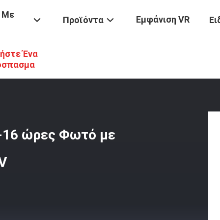
 Με
Εμφάνιση VR
Προϊόντα
Ει
ήστε Ένα
ες Καπάκις Εξορυκτικών Εγκαταστάσεων
/
Συνεχής Χρόνος Εργασία
όσπασμα
3-16 ώρες Φωτό με
V