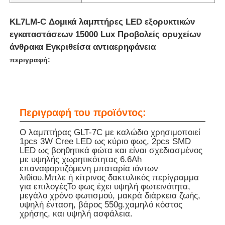
KL7LM-C Δομικά λαμπτήρες LED εξορυκτικών
εγκαταστάσεων 15000 Lux Προβολείς ορυχείων
άνθρακα Εγκριθείσα αντιαερηφάνεια
περιγραφή:
Περιγραφή του προϊόντος:
Ο λαμπτήρας GLT-7C με καλώδιο χρησιμοποιεί
1pcs 3W Cree LED ως κύριο φως, 2pcs SMD
LED ως βοηθητικά φώτα και είναι σχεδιασμένος
Αρχική Σελίδα
με υψηλής χωρητικότητας 6.6Ah
επαναφορτιζόμενη μπαταρία ιόντων
λιθίου.Μπλε ή κίτρινος δακτυλικός περίγραμμα
για επιλογέςΤο φως έχει υψηλή φωτεινότητα,
Προϊόντα
μεγάλο χρόνο φωτισμού, μακρά διάρκεια ζωής,
υψηλή ένταση, βάρος 550g.χαμηλό κόστος
χρήσης, και υψηλή ασφάλεια.
Εμφάνιση VR