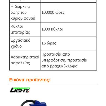
Η διάρκεια
Σχάρα φορτιστή
ζωής του
100000 ώρες
κύριου φανού
Κύκλοι
Υπόγεια ορυχεία
1000 κύκλοι
μπαταρίας
Εργασιακό
Καυτά πωλώντας προϊόντα
16 ώρες
χρόνο
Προστασία από
οδηγημένο προειδοποιώντας φως
Χαρακτηριστικά
υπερφόρτιση, προστασία
ασφαλείας
από βραχυκύκλωμα
Φορητή παροχή ηλεκτρικού ρεύματος ενεργειακής α
Εικόνα προϊόντος:
LED High Bay Light