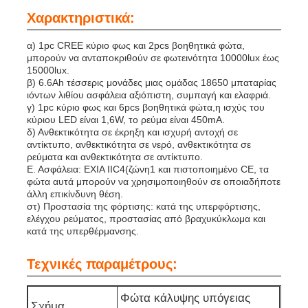
Χαρακτηριστικά:
Σχετικά με εμάς
α) 1pc CREE κύριο φως και 2pcs βοηθητικά φώτα,
μπορούν να ανταποκριθούν σε φωτεινότητα 10000lux έως
15000lux.
β) 6.6Ah τέσσερις μονάδες μιας ομάδας 18650 μπαταρίας
Γύρος εργοστασίων
ιόντων λιθίου ασφάλεια αξιόπιστη, συμπαγή και ελαφριά.
γ) 1pc κύριο φως και 6pcs βοηθητικά φώτα,η ισχύς του
κύριου LED είναι 1,6W, το ρεύμα είναι 450mA.
Ποιοτικός έλεγχος
δ) Ανθεκτικότητα σε έκρηξη και ισχυρή αντοχή σε
αντίκτυπο, ανθεκτικότητα σε νερό, ανθεκτικότητα σε
ρεύματα και ανθεκτικότητα σε αντίκτυπο.
Ε. Ασφάλεια: EXIA IIC4(ζώνη1 και πιστοποιημένο CE, τα
Νέα
φώτα αυτά μπορούν να χρησιμοποιηθούν σε οποιαδήποτε
άλλη επικίνδυνη θέση.
στ) Προστασία της φόρτισης: κατά της υπερφόρτισης,
Ζητήστε ένα απόσπασμα
ελέγχου ρεύματος, προστασίας από βραχυκύκλωμα και
κατά της υπερθέρμανσης.
Φώτα ορυχείων LED
Τεχνικές παραμέτρους:
Φώτα κάλυψης υπόγειας
Ασύρματο φωτιστικό καπάκι εξόρυξης
Σχήμα