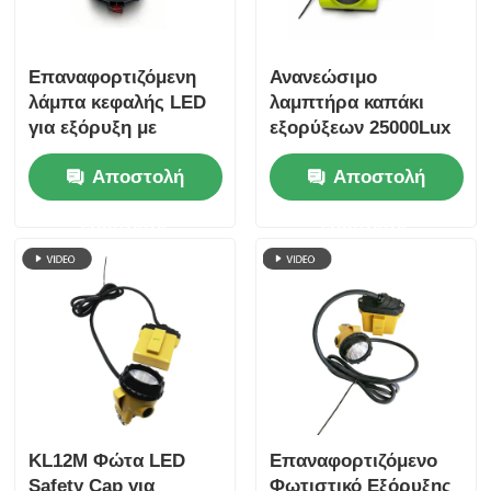
Επαναφορτιζόμενη
Ανανεώσιμο
λάμπα κεφαλής LED
λαμπτήρα καπάκι
για εξόρυξη με
εξορύξεων 25000Lux
καλώδιο, αδιάβροχη
LED ορυκτής
Αποστολή
Αποστολή
IP67, φωτισμός
προβολέας IP68
υπόγειας εξόρυξης
13,6Ah μπαταρία
ερώτησης
ερώτησης
GL2.5-A
GLD-6
KL12M Φώτα LED
Επαναφορτιζόμενο
Safety Cap για
Φωτιστικό Εξόρυξης