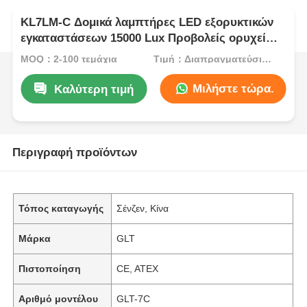
KL7LM-C Δομικά λαμπτήρες LED εξορυκτικών
εγκαταστάσεων 15000 Lux Προβολείς ορυχείων
άνθρακα Εγκριθείσα αντιαερηφάνεια
MOQ：2-100 τεμάχια
Τιμή：Διαπραγματεύσιμα
Μιλήστε τώρα.
Καλύτερη τιμή
Περιγραφή προϊόντων
Τόπος καταγωγής
Σένζεν, Κίνα
Μάρκα
GLT
Πιστοποίηση
CE, ATEX
Αριθμό μοντέλου
GLT-7C