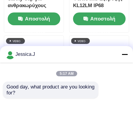
ανθρακωρύχους
KL12LM IP68
Φώτα Helmet για
Αδιάβροχο Φακός
Αποστολή
Αποστολή
ανθρακωρύχους
Κεφαλής Εργάτη για
Φώτα με σύρμα
Υπόγεια Χρήση
ερώτησης
ερώτησης
Jessica.J
5:17 AM
Good day, what product are you looking 
for?
Ανθεκτική Λυχνία
Ανθεκτική Λυχνία
Ασφαλείας Εξόρυξης
Ασφαλείας Εξόρυξης
KL12LM, Κέλυφος
KL12LM, Κέλυφος
ABS, Φωτιστικό
ABS, Φωτιστικό
Αποστολή
Αποστολή
Κεφαλής LED για
Κεφαλής LED για
Εξόρυξη Άνθρακα
Εξόρυξη Άνθρακα