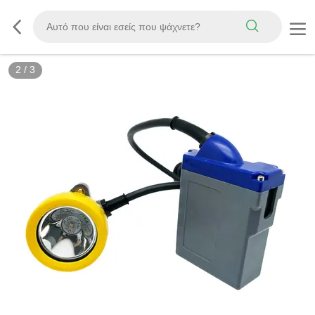
2
/
3