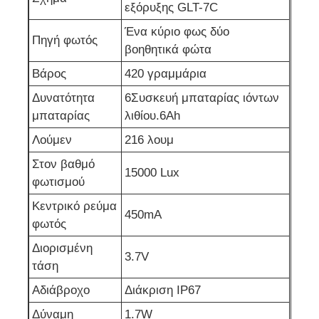
εξόρυξης GLT-7C
Ένα κύριο φως δύο
Επαναφορτιζόμενα λαμπτήρες καπάκις εξορυκτικών
Πηγή φωτός
βοηθητικά φώτα
Βάρος
420 γραμμάρια
υπόγεια λαμπτήρα καλώδιο χωρίς καπάκι
Δυνατότητα
6Συσκευή μπαταρίας ιόντων
μπαταρίας
λιθίου.6Ah
Φώτα εξόρυξης άνθρακα
Λούμεν
216 λουμ
Στον βαθμό
15000 Lux
Φώτα κεφαλής ανθρακωρύχων
φωτισμού
Κεντρικό ρεύμα
450mA
Αεροπορικά φώτα
φωτός
Διορισμένη
3.7V
Φωτοβολταϊκό ασφαλή από έκρηξη
τάση
Αδιάβροχο
Διάκριση IP67
Βιομηχανικό φως LED
Δύναμη
1.7W