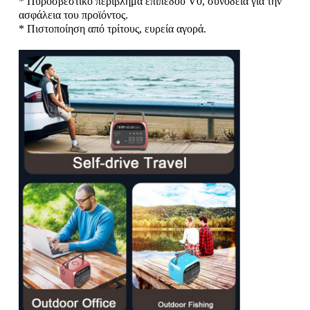
* Πυροσβεστικό περίβλημα επιπέδου V0, συνοδεία για την
ασφάλεια του προϊόντος.
* Πιστοποίηση από τρίτους, ευρεία αγορά.
Σχάρα φορτιστή
Υπόγεια ορυχεία
Καυτά πωλώντας προϊόντα
οδηγημένο προειδοποιώντας φως
Φορητή παροχή ηλεκτρικού ρεύματος ενεργειακής α
LED High Bay Light