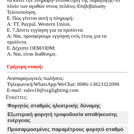
να κάνει την πληρωμή-Τοποθέτηση της παραγωγής-Το
πλοίο των αγαθών στους πελάτες-Επιβεβαίωση-
Τελειοποίηση.
Ε. Πώς γίνεται αυτή η πληρωμή;
Α: TT, Paypal, Western Union.
Ε. 7.Δίνετε εγγύηση για τα προϊόντα;
Α: Ναι, προσφέρουμε εγγύηση ενός έτους για τα
προϊόντα.
Ε. Δέχεστε OEM/ODM;
Α: Ναι, είναι διαθέσιμο.
Γρήγορη επαφή:
Αναπαραγωγικές πωλήσεις:
Τηλεφωνική/WhatsApp/WeChat: 0086-13823322090
Ε-mail: sales10@szglighting.com
Ετικέττες:
Φορητός σταθμός ηλεκτρικής δύναμης
Εξωτερική φορητή τροφοδοσία αποθήκευσης
ενέργειας
Προσαρμοσμένες παραμέτρους φορητό σταθμό