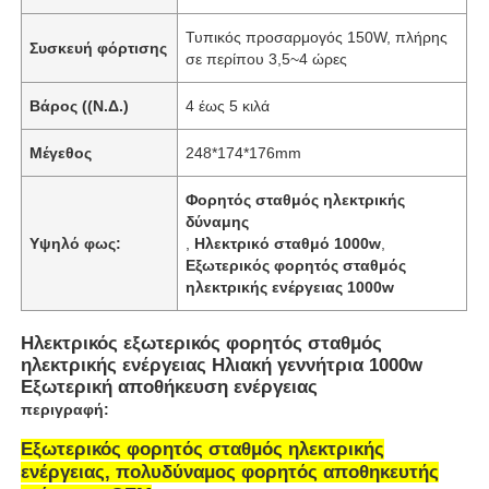
Τυπικός προσαρμογός 150W, πλήρης
Συσκευή φόρτισης
σε περίπου 3,5~4 ώρες
Βάρος ((Ν.Δ.)
4 έως 5 κιλά
Μέγεθος
248*174*176mm
Φορητός σταθμός ηλεκτρικής
δύναμης
Υψηλό φως:
,
Ηλεκτρικό σταθμό 1000w
,
Εξωτερικός φορητός σταθμός
ηλεκτρικής ενέργειας 1000w
Ηλεκτρικός εξωτερικός φορητός σταθμός
Αρχική Σελίδα
ηλεκτρικής ενέργειας Ηλιακή γεννήτρια 1000w
Εξωτερική αποθήκευση ενέργειας
περιγραφή:
Προϊόντα
Εξωτερικός φορητός σταθμός ηλεκτρικής
ενέργειας, πολυδύναμος φορητός αποθηκευτής
Εμφάνιση VR