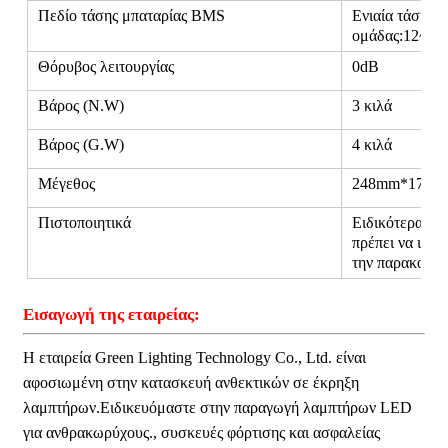
Πεδίο τάσης μπαταρίας BMS
Ενιαία τάση ο
ομάδας:12~16
Θόρυβος λειτουργίας
0dB
Βάρος (N.W)
3 κιλά
Βάρος (G.W)
4 κιλά
Μέγεθος
248mm*174m
Πιστοποιητικά
Ειδικότερα, οι
πρέπει να ισχύ
την παρακολο
Εισαγωγή της εταιρείας:
Η εταιρεία Green Lighting Technology Co., Ltd. είναι
αφοσιωμένη στην κατασκευή ανθεκτικών σε έκρηξη
λαμπτήρων.Ειδικευόμαστε στην παραγωγή λαμπτήρων LED
για ανθρακωρύχους., συσκευές φόρτισης και ασφαλείας