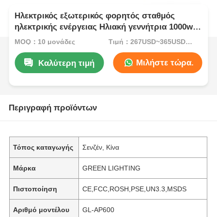
Ηλεκτρικός εξωτερικός φορητός σταθμός
ηλεκτρικής ενέργειας Ηλιακή γεννήτρια 1000w
Εξωτερική αποθήκευση ενέργειας
MOQ：10 μονάδες
Τιμή：267USD~365USD PER UNITS
Μιλήστε τώρα.
Καλύτερη τιμή
Περιγραφή προϊόντων
Τόπος καταγωγής
Σενζέν, Κίνα
Μάρκα
GREEN LIGHTING
Πιστοποίηση
CE,FCC,ROSH,PSE,UN3.3,MSDS
Αριθμό μοντέλου
GL-AP600