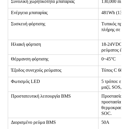
Συνολική χωρητικότητα μπαταρίας
130,000 mAh
Ενέργεια μπαταρίας
481Wh (130Ah
Συσκευή φόρτισης
Τυπικός προσ
πλήρης σε περ
Ηλιακή φόρτιση
18-24VDC, εν
ρεύματος έως
Θέρμανση φόρτισης
0~45°C
Έξοδος συνεχούς ρεύματος
Τύπος C 60W,
Φωτισμός LED
5 τρόποι: εμπ
μαζί, SOS, α
Προστατευτική λειτουργία BMS
Προστασία από
προστασία από
θερμοκρασία, 
SOC.
Διορισμένο ρεύμα BMS
50Α