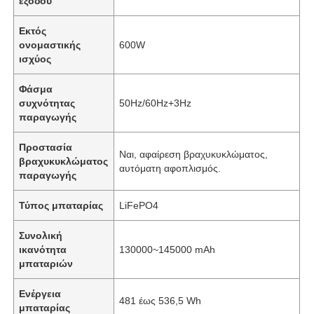
εξόδου
Εκτός
ονομαστικής
600W
ισχύος
Φάσμα
συχνότητας
50Hz/60Hz+3Hz
παραγωγής
Προστασία
Ναι, αφαίρεση βραχυκυκλώματος,
βραχυκυκλώματος
αυτόματη αφοπλισμός.
παραγωγής
Τύπος μπαταρίας
LiFePO4
Συνολική
ικανότητα
130000~145000 mAh
μπαταριών
Ενέργεια
481 έως 536,5 Wh
μπαταρίας