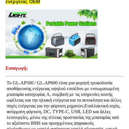
ενέργειας OEM
Σχετικά με εμάς
Γύρος εργοστασίων
Ποιοτικός έλεγχος
Εισαγωγή:
Νέα
Το GL-AP500 / GL-AP600 είναι μια φορητή τροφοδοσία
αποθήκευσης ενέργειας υψηλού επιπέδου με ενσωματωμένη
Ζητήστε ένα απόσπασμα
μπαταρία κατηγορίας A, συμβατή με τις υπηρεσίες κοινής
ωφέλειας και την ηλιακή ενέργεια και τα αυτοκίνητα και άλλες
πηγές ενέργειας για την φόρτιση μηχανών,Εναλλακτική ισχύς,
Φώτα ορυχείων LED
ασύρματη φόρτιση, DC, TYPE-C, USB, LED και άλλες
λειτουργίες, μέσω της τέλειας προστασίας της μπαταρίας από
το αξιόπιστο BMS και προηγμένους ψηφιακούς
Ασύρματο φωτιστικό καπάκι εξόρυξης
αλγόριθμους,με υψηλή αντίστοιχη υψηλή αξιοπιστία, μακρά