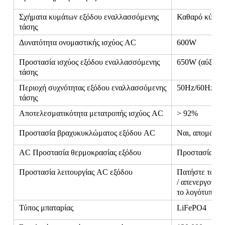
Σχήματα κυμάτων εξόδου εναλλασσόμενης
Καθαρό κύμα 
τάσης
Δυνατότητα ονομαστικής ισχύος AC
600W
Προστασία ισχύος εξόδου εναλλασσόμενης
650W (αύξηση
τάσης
Περιοχή συχνότητας εξόδου εναλλασσόμενης
50Hz/60Hz ±
τάσης
Αποτελεσματικότητα μετατροπής ισχύος AC
> 92%
Προστασία βραχυκυκλώματος εξόδου AC
Ναι, απομάκρυ
AC Προστασία θερμοκρασίας εξόδου
Προστασία θε
Προστασία λειτουργίας AC εξόδου
Πατήστε το κο
/ απενεργοποιή
το λογότυπο 
Τύπος μπαταρίας
LiFePO4