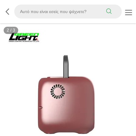
3
/
3