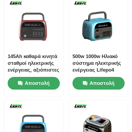
145Ah καθαρά κινητά
500w 1000w Ηλιακό
σταθμοί ηλεκτρικής
σύστημα ηλεκτρικής
ενέργειας, αξιόπιστες
ενέργειας Lifepo4
πολλαπλές θύρες
Αποθήκευση
Αποστολή
Αποστολή
φόρτισης Σύστημα
ενέργειας Φορητό
αποθήκευσης
σταθμό ηλεκτρικής
ερώτησης
ερώτησης
ενέργειας για έκτακτη
ενέργειας για
ανάγκη
εξωτερικούς χώρους