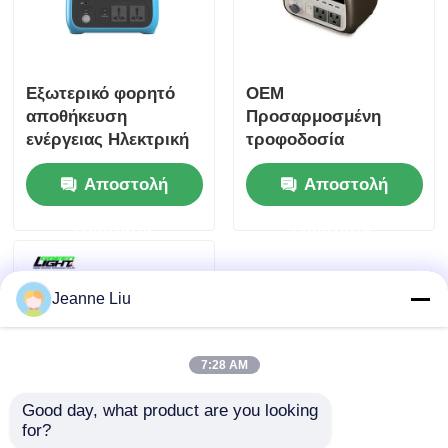
Εξωτερικό φορητό
OEM
αποθήκευση
Προσαρμοσμένη
ενέργειας Ηλεκτρική
τροφοδοσία
τροφοδοσία OEM
φορητών σταθμών,
Αποστολή
Αποστολή
Custom 500W 600W
4Kg ελαφρύ βάρος
4KG ελαφρύ φορητό
500w Ασφάλεια
ερώτησης
ερώτησης
σταθμό ηλεκτρικής
LiFePO4 μπαταρία
ενέργειας
Power Bank Station
Jeanne Liu
7:28 AM
Good day, what product are you looking 
for?
OEM Φορητή