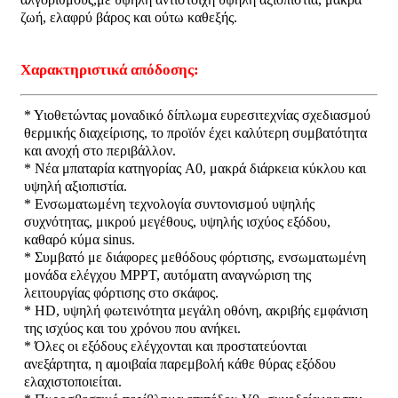
ζωή, ελαφρύ βάρος και ούτω καθεξής.
Επαναφορτιζόμενα λαμπτήρες καπάκις εξορυκτικών
Χαρακτηριστικά απόδοσης:
υπόγεια λαμπτήρα καλώδιο χωρίς καπάκι
* Υιοθετώντας μοναδικό δίπλωμα ευρεσιτεχνίας σχεδιασμού
θερμικής διαχείρισης, το προϊόν έχει καλύτερη συμβατότητα
και ανοχή στο περιβάλλον.
Φώτα εξόρυξης άνθρακα
* Νέα μπαταρία κατηγορίας A0, μακρά διάρκεια κύκλου και
υψηλή αξιοπιστία.
* Ενσωματωμένη τεχνολογία συντονισμού υψηλής
Φώτα κεφαλής ανθρακωρύχων
συχνότητας, μικρού μεγέθους, υψηλής ισχύος εξόδου,
καθαρό κύμα sinus.
* Συμβατό με διάφορες μεθόδους φόρτισης, ενσωματωμένη
Αεροπορικά φώτα
μονάδα ελέγχου MPPT, αυτόματη αναγνώριση της
λειτουργίας φόρτισης στο σκάφος.
* HD, υψηλή φωτεινότητα μεγάλη οθόνη, ακριβής εμφάνιση
Φωτοβολταϊκό ασφαλή από έκρηξη
της ισχύος και του χρόνου που ανήκει.
* Όλες οι εξόδους ελέγχονται και προστατεύονται
ανεξάρτητα, η αμοιβαία παρεμβολή κάθε θύρας εξόδου
ελαχιστοποιείται.
Βιομηχανικό φως LED