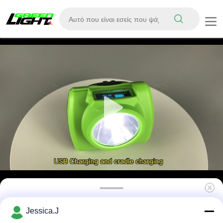
Εκρηκτικό Ασφαλές υπόγειο ορυχείο Φώτα
Jessica.J
καπάκι, 15000Lux ορυχεία Φώτα Ασφάλειας