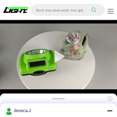
Προσαρμοσμένο ασύρματο λαμπτήρα
Jessica.J
κάλυψης ορυχείων 18000 Lux LED Safety