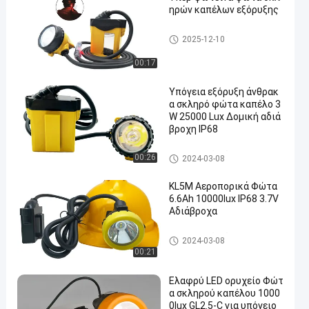
ηρών καπέλων εξόρυξης
Αεροπορικά φώτα
2025-12-10
00:17
Υπόγεια εξόρυξη άνθρακ
α σκληρό φώτα καπέλο 3
W 25000 Lux Δομική αδιά
βροχη IP68
Αεροπορικά φώτα
00:26
2024-03-08
KL5M Αεροπορικά Φώτα
6.6Ah 10000lux IP68 3.7V
Αδιάβροχα
Αεροπορικά φώτα
2024-03-08
00:21
Ελαφρύ LED ορυχείο Φώτ
α σκληρού καπέλου 1000
0lux GL2.5-C για υπόγειο