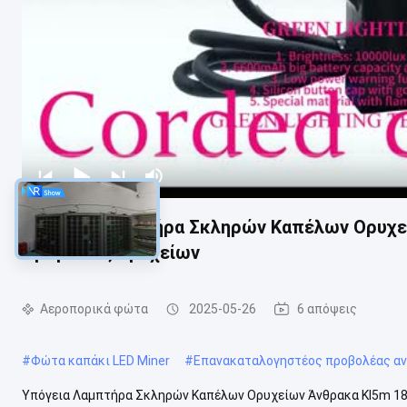
Υπόγεια Λαμπτήρα Σκληρών Καπέλων Ορυχεί
προβολείς ορυχείων
Αεροπορικά φώτα
2025-05-26
6 απόψεις
#
Φώτα καπάκι LED Miner
#
Επανακαταλογηστέος προβολέας α
Υπόγεια Λαμπτήρα Σκληρών Καπέλων Ορυχείων Άνθρακα Kl5m 18