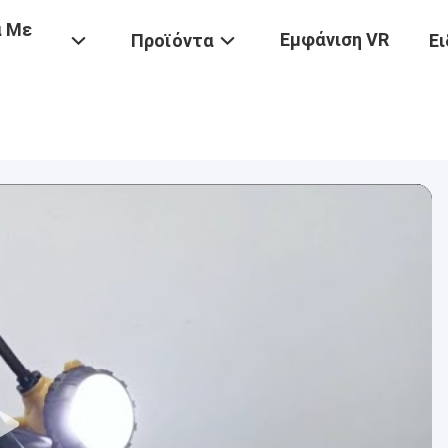
ά Με
Εμφάνιση VR
Προϊόντα
Ει