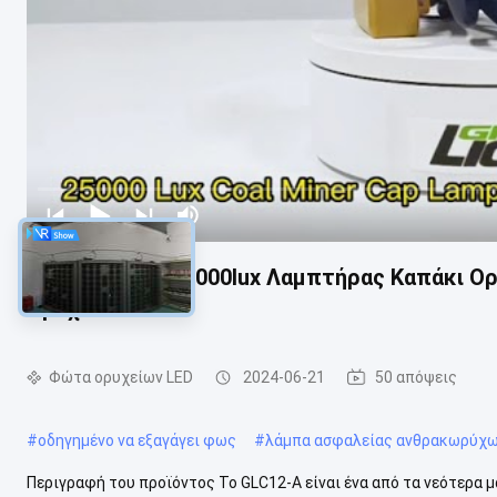
Ανανεώσιμος 25000lux Λαμπτήρας Καπάκι Ορ
Ορυχείου
Φώτα ορυχείων LED
2024-06-21
50 απόψεις
#
οδηγημένο να εξαγάγει φως
#
λάμπα ασφαλείας ανθρακωρύχ
Περιγραφή του προϊόντος Το GLC12-A είναι ένα από τα νεότερα 