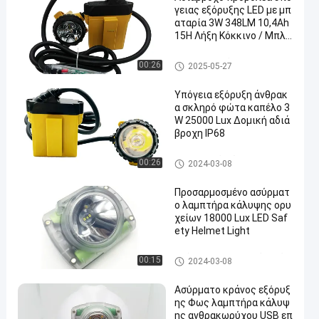
γειας εξόρυξης LED με μπ
αταρία 3W 348LM 10,4Ah
15H Λήξη Κόκκινο / Μπλε
/ Πράσινο βοηθητικά φώ
τα
Επαναφορτιζόμενα λαμπτήρε
00:26
2025-05-27
ς καπάκις εξορυκτικών εγκα
ταστάσεων
Υπόγεια εξόρυξη άνθρακ
α σκληρό φώτα καπέλο 3
W 25000 Lux Δομική αδιά
βροχη IP68
Αεροπορικά φώτα
00:26
2024-03-08
Προσαρμοσμένο ασύρματ
ο λαμπτήρα κάλυψης ορυ
χείων 18000 Lux LED Saf
ety Helmet Light
Ασύρματο φωτιστικό καπάκι
00:15
2024-03-08
εξόρυξης
Ασύρματο κράνος εξόρυξ
ης Φως λαμπτήρα κάλυψ
ης ανθρακωρύχου USB επ